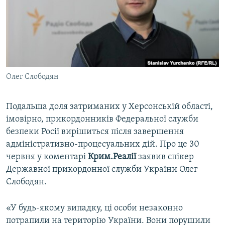
ВІДЕОУРОКИ «ELIFBE»
Русский
СВІДЧЕННЯ ОКУПАЦІЇ
Qırımtatar
УКРАЇНСЬКА ПРОБЛЕМА КРИМУ
ДОЛУЧАЙСЯ!
ІНФОГРАФІКА
Олег Слободян
Подальша доля затриманих у Херсонській області,
Усі сайти RFE/RL
імовірно, прикордонників Федеральної служби
безпеки Росії вирішиться після завершення
адміністративно-процесуальних дій. Про це 30
червня у коментарі
Крим.Реалії
заявив спікер
Державної прикордонної служби України Олег
Слободян.
«У будь-якому випадку, ці особи незаконно
потрапили на територію України. Вони порушили