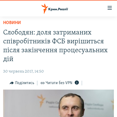
Доступність
посилання
Перейти
НОВИНИ
до
НОВИНИ
Слободян: доля затриманих
основного
ВОДА.КРИМ
матеріалу
співробітників ФСБ вирішиться
ВІДЕО ТА ФОТО
Перейти
після закінчення процесуальних
до
ПОЛІТИКА
дій
основної
БЛОГИ
навігації
30 червень 2017, 14:50
Перейти
ПОГЛЯД
до
Поділитись
Читати без VPN
ІНТЕРВ'Ю
пошуку
ВСЕ ЗА ДЕНЬ
СПЕЦПРОЕКТИ
ЯК ОБІЙТИ БЛОКУВАННЯ
ДЕПОРТАЦІЯ