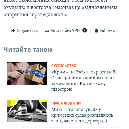
низку економічних санкцій. Росія заперечує
окупацію півострова і називає це «відновленням
історичної справедливості».
Поділитись
Читати без VPN
Follow us
Читайте також
СУСПІЛЬСТВО
«Крим – не Росія»: маркетплейс
Ozon припинив прийом нових
замовлень на Кримському
півострові
ПРАВА ЛЮДИНИ
Мить – і ти шпигун. Як у
кримських судах розглядають
звинувачення в держзраді