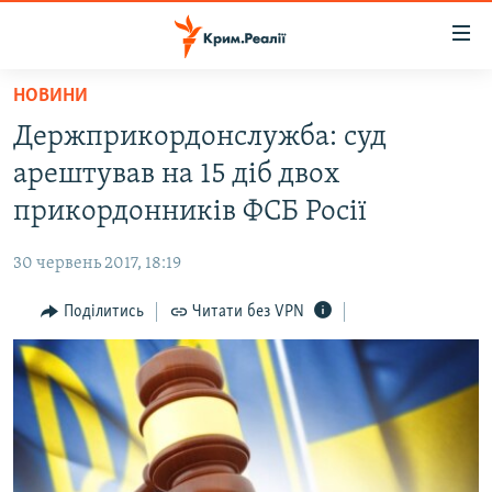
Доступність
посилання
Перейти
НОВИНИ
до
НОВИНИ
Держприкордонслужба: суд
основного
ВОДА.КРИМ
матеріалу
арештував на 15 діб двох
ВІДЕО ТА ФОТО
Перейти
прикордонників ФСБ Росії
до
ПОЛІТИКА
основної
30 червень 2017, 18:19
БЛОГИ
навігації
Перейти
Поділитись
Читати без VPN
ПОГЛЯД
до
ІНТЕРВ'Ю
пошуку
ВСЕ ЗА ДЕНЬ
СПЕЦПРОЕКТИ
ЯК ОБІЙТИ БЛОКУВАННЯ
ДЕПОРТАЦІЯ