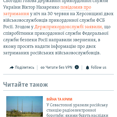
Сьогодні голова Державної прикордонної служби
України Віктор Назаренко
повідомив про
затримання
у ніч на 30 червня на Херсонщині двох
військовослужбовців прикордонної служби ФСБ
Росії. Згодом у
Держприкордонслужбі заявили,
що
співробітники прикордонної служби Федеральної
служби безпеки Росії направили звернення, в
якому просять надати інформацію про двох
затриманих російських військовослужбовців.
Поділитись
Читати без VPN
Follow us
Читайте також
ВІЙНА ТА КРИМ
У Севастополі уразили російську
станцію радіоелектронної
боротьби: якими будуть наслідки