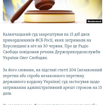
ВІДЕОУРОКИ «ELIFBE»
Русский
СВІДЧЕННЯ ОКУПАЦІЇ
Qırımtatar
УКРАЇНСЬКА ПРОБЛЕМА КРИМУ
ДОЛУЧАЙСЯ!
ІНФОГРАФІКА
Каланчацький суд заарештував на 15 діб двох
прикордонників ФСБ Росії, яких затримали на
Херсонщині в ніч на 30 червня. Про це Радіо
Усі сайти RFE/RL
Свобода повідомив речник Держприкордонслужби
України Олег Слободян.
За його словами, на підставі статті 204 (незаконний
перетин або спроба незаконного перетину
державного кордону України) суд застосував щодо
затриманих адміністративний арешт строком на 15
днів.