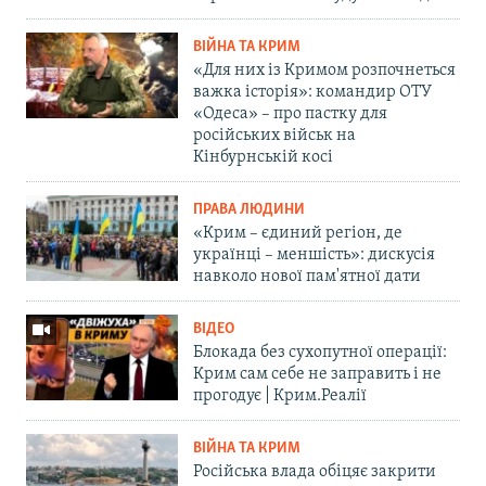
ВІЙНА ТА КРИМ
«Для них із Кримом розпочнеться
важка історія»: командир ОТУ
«Одеса» – про пастку для
російських військ на
Кінбурнській косі
ПРАВА ЛЮДИНИ
«Крим – єдиний регіон, де
українці – меншість»: дискусія
навколо нової пам'ятної дати
ВІДЕО
Блокада без сухопутної операції:
Крим сам себе не заправить і не
прогодує | Крим.Реалії
ВІЙНА ТА КРИМ
Російська влада обіцяє закрити