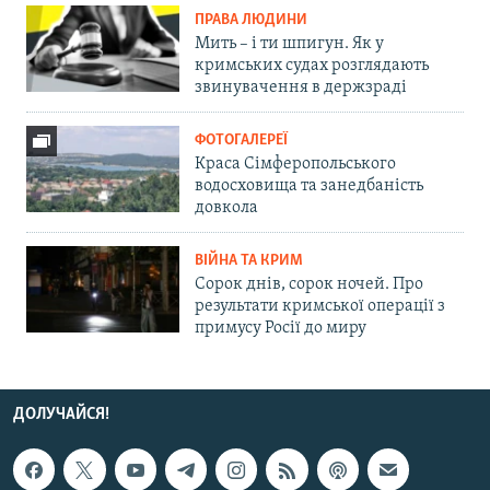
ПРАВА ЛЮДИНИ
Мить – і ти шпигун. Як у
кримських судах розглядають
звинувачення в держзраді
ФОТОГАЛЕРЕЇ
Краса Сімферопольського
водосховища та занедбаність
довкола
ВІЙНА ТА КРИМ
Сорок днів, сорок ночей. Про
результати кримської операції з
примусу Росії до миру
ДОЛУЧАЙСЯ!