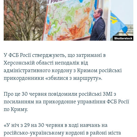
ВІДЕОУРОКИ «ELIFBE»
Русский
СВІДЧЕННЯ ОКУПАЦІЇ
Qırımtatar
УКРАЇНСЬКА ПРОБЛЕМА КРИМУ
ДОЛУЧАЙСЯ!
ІНФОГРАФІКА
У ФСБ Росії стверджують, що затримані в
Херсонській області неподалік від
Усі сайти RFE/RL
адміністративного кордону з Кримом російські
прикордонники «збилися з маршруту».
Про це 30 червня повідомили російські ЗМІ з
посиланням на прикордонне управління ФСБ Росії
по Криму.
«У ніч з 29 на 30 червня в ході навчань на
російсько-українському кордоні в районі міста