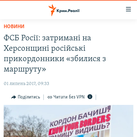
Доступність
посилання
Перейти
НОВИНИ
до
НОВИНИ
ФСБ Росії: затримані на
основного
ВОДА.КРИМ
матеріалу
Херсонщині російські
ВІДЕО ТА ФОТО
Перейти
прикордонники «збилися з
до
ПОЛІТИКА
маршруту»
основної
БЛОГИ
навігації
01 липень 2017, 09:33
Перейти
ПОГЛЯД
до
Поділитись
Читати без VPN
ІНТЕРВ'Ю
пошуку
ВСЕ ЗА ДЕНЬ
СПЕЦПРОЕКТИ
ЯК ОБІЙТИ БЛОКУВАННЯ
ДЕПОРТАЦІЯ