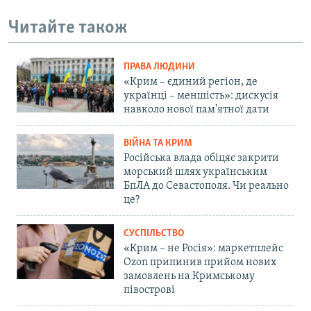
Читайте також
ПРАВА ЛЮДИНИ
«Крим – єдиний регіон, де
українці – меншість»: дискусія
навколо нової пам'ятної дати
ВІЙНА ТА КРИМ
Російська влада обіцяє закрити
морський шлях українським
БпЛА до Севастополя. Чи реально
це?
СУСПІЛЬСТВО
«Крим – не Росія»: маркетплейс
Ozon припинив прийом нових
замовлень на Кримському
півострові