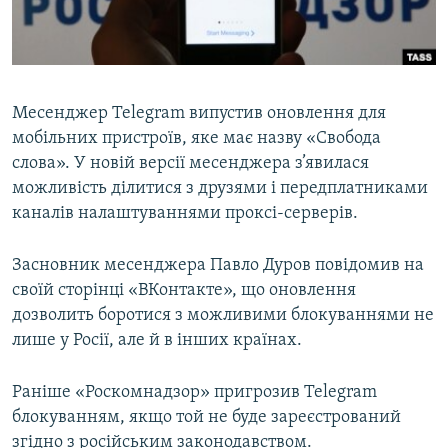
ВІДЕОУРОКИ «ELIFBE»
Русский
СВІДЧЕННЯ ОКУПАЦІЇ
Qırımtatar
УКРАЇНСЬКА ПРОБЛЕМА КРИМУ
Месенджер Telegram випустив оновлення для
ДОЛУЧАЙСЯ!
ІНФОГРАФІКА
мобільних пристроїв, яке має назву «Свобода
слова». У новій версії месенджера з’явилася
можливість ділитися з друзями і передплатниками
каналів налаштуваннями проксі-серверів.
Усі сайти RFE/RL
Засновник месенджера Павло Дуров повідомив на
своїй сторінці «ВКонтакте», що оновлення
дозволить боротися з можливими блокуваннями не
лише у Росії, але й в інших країнах.
Раніше «Роскомнадзор» пригрозив Telegram
блокуванням, якщо той не буде зареєстрований
згідно з російським законодавством.