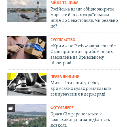
ВІЙНА ТА КРИМ
Російська влада обіцяє закрити
морський шлях українським
БпЛА до Севастополя. Чи реально
це?
СУСПІЛЬСТВО
«Крим – не Росія»: маркетплейс
Ozon припинив прийом нових
замовлень на Кримському
півострові
ПРАВА ЛЮДИНИ
Мить – і ти шпигун. Як у
кримських судах розглядають
звинувачення в держзраді
ФОТОГАЛЕРЕЇ
Краса Сімферопольського
водосховища та занедбаність
довкола