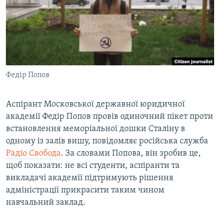
ВІДЕОУРОКИ «ELIFBE»
Русский
СВІДЧЕННЯ ОКУПАЦІЇ
Qırımtatar
УКРАЇНСЬКА ПРОБЛЕМА КРИМУ
ДОЛУЧАЙСЯ!
ІНФОГРАФІКА
Федір Попов
Аспірант Московської державної юридичної
Усі сайти RFE/RL
академії Федір Попов провів одиночний пікет проти
встановлення меморіальної дошки Сталіну в
одному із залів вишу, повідомляє російська служба
Радіо Свобода
. За словами Попова, він зробив це,
щоб показати: не всі студенти, аспіранти та
викладачі академії підтримують рішення
адміністрації прикрасити таким чином
навчальний заклад.