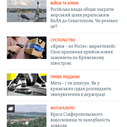
ВІЙНА ТА КРИМ
Російська влада обіцяє закрити
морський шлях українським
БпЛА до Севастополя. Чи реально
це?
СУСПІЛЬСТВО
«Крим – не Росія»: маркетплейс
Ozon припинив прийом нових
замовлень на Кримському
півострові
ПРАВА ЛЮДИНИ
Мить – і ти шпигун. Як у
кримських судах розглядають
звинувачення в держзраді
ФОТОГАЛЕРЕЇ
Краса Сімферопольського
водосховища та занедбаність
довкола