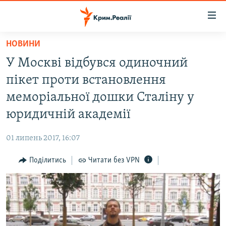
Доступність
посилання
Перейти
НОВИНИ
до
НОВИНИ
У Москві відбувся одиночний
основного
ВОДА.КРИМ
матеріалу
пікет проти встановлення
ВІДЕО ТА ФОТО
Перейти
меморіальної дошки Сталіну у
до
ПОЛІТИКА
юридичній академії
основної
БЛОГИ
навігації
01 липень 2017, 16:07
Перейти
ПОГЛЯД
до
Поділитись
Читати без VPN
ІНТЕРВ'Ю
пошуку
ВСЕ ЗА ДЕНЬ
СПЕЦПРОЕКТИ
ЯК ОБІЙТИ БЛОКУВАННЯ
ДЕПОРТАЦІЯ