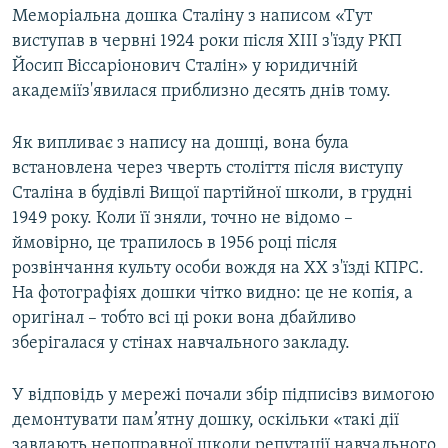
Меморіальна дошка Сталіну з написом «Тут
виступав в червні 1924 роки після XIII з'їзду РКП
Йосип Віссаріонович Сталін» у юридичній
академіїз'явилася приблизно десять днів тому.
Як випливає з напису на дошці, вона була
встановлена через чверть століття після виступу
Сталіна в будівлі Вищої партійної школи, в грудні
1949 року. Коли її зняли, точно не відомо –
ймовірно, це трапилось в 1956 році після
розвінчання культу особи вождя на XX з'їзді КПРС.
На фотографіях дошки чітко видно: це не копія, а
оригінал – тобто всі ці роки вона дбайливо
зберігалася у стінах навчального закладу.
У відповідь у мережі почали збір підписівз вимогою
демонтувати пам’ятну дошку, оскільки «такі дії
завдають непоправної шкоди репутації навчального