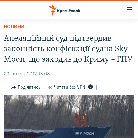
Доступність
посилання
Перейти
НОВИНИ
до
НОВИНИ
Апеляційний суд підтвердив
основного
ВОДА.КРИМ
матеріалу
законність конфіскації судна Sky
ВІДЕО ТА ФОТО
Перейти
Moon, що заходив до Криму – ГПУ
до
ПОЛІТИКА
основної
03 липень 2017, 15:08
БЛОГИ
навігації
Перейти
Поділитись
Читати без VPN
ПОГЛЯД
до
ІНТЕРВ'Ю
пошуку
ВСЕ ЗА ДЕНЬ
СПЕЦПРОЕКТИ
ЯК ОБІЙТИ БЛОКУВАННЯ
ДЕПОРТАЦІЯ