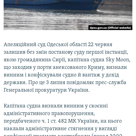
ВІДЕОУРОКИ «ELIFBE»
Русский
СВІДЧЕННЯ ОКУПАЦІЇ
Qırımtatar
УКРАЇНСЬКА ПРОБЛЕМА КРИМУ
ДОЛУЧАЙСЯ!
ІНФОГРАФІКА
Апеляційний суд Одеської області 22 червня
залишив без змін постанову суду першої інстанції,
якою громадянина Сирії, капітана судна Sky Moon,
Усі сайти RFE/RL
що заходив у порти анексованого Криму, визнали
винним і конфіскували судно й вантаж у дохід
держави. Про це 3 липня повідомляє прес-служба
Генеральної прокуратури України.
Капітана судна визнали винним у скоєнні
адміністративного правопорушення,
передбаченого ч. 1 ст. 482 МК України, на нього
наклали адміністративне стягнення у вигляді