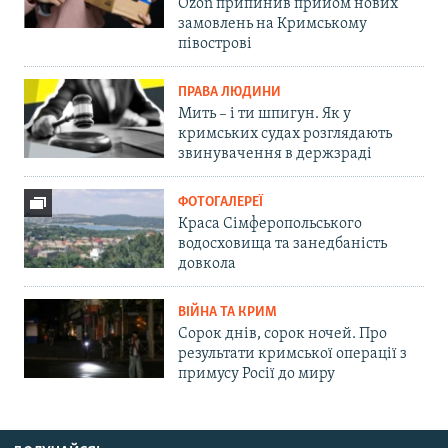
Ozon припинив прийом нових
замовлень на Кримському
півострові
ПРАВА ЛЮДИНИ
Мить – і ти шпигун. Як у
кримських судах розглядають
звинувачення в держзраді
ФОТОГАЛЕРЕЇ
Краса Сімферопольського
водосховища та занедбаність
довкола
ВІЙНА ТА КРИМ
Сорок днів, сорок ночей. Про
результати кримської операції з
примусу Росії до миру