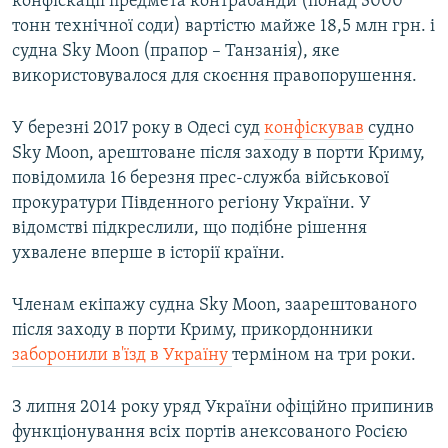
конфіскації предмета контрабанди (понад 3000
тонн технічної соди) вартістю майже 18,5 млн грн. і
судна Sky Moon (прапор – Танзанія), яке
використовувалося для скоєння правопорушення.
У березні 2017 року в Одесі суд
конфіскував
судно
Sky Moon, арештоване після заходу в порти Криму,
повідомила 16 березня прес-служба військової
прокуратури Південного регіону України. У
відомстві підкреслили, що подібне рішення
ухвалене вперше в історії країни.
Членам екіпажу судна Sky Moon, заарештованого
після заходу в порти Криму, прикордонники
заборонили в'їзд в Україну
терміном на три роки.
З липня 2014 року уряд України офіційно припинив
функціонування всіх портів анексованого Росією