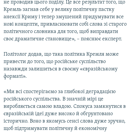
не проводив цього поділу. Це все результат того, що
Кремль загнав себе у велику політичну пастку
анексії Криму і тепер змушений придумувати все
нові концепти, привласнювати собі слова зі старого
політичного словника для того, щоб виправдати
своє драматичне становище», – пояснює експерт.
Політолог додав, що така політика Кремля може
привести до того, що російське суспільство
назавжди залишиться в своєму «євразійському
форматі».
«Ми всі спостерігаємо за глибокої деградацією
російського суспільства. В значній мірі це
виробляється самою владою. Спокуса замкнутися в
євразійській ідеї дуже високо й обгрунтовано
історично. Воно в якомусь сенсі слова дуже зручно,
щоб підтримувати політичну й економічну