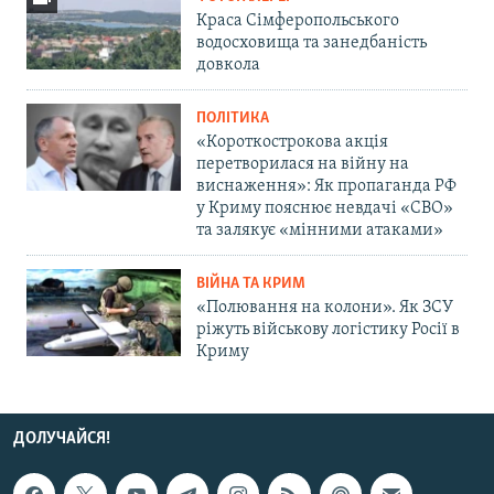
Краса Сімферопольського
водосховища та занедбаність
довкола
ПОЛІТИКА
«Короткострокова акція
перетворилася на війну на
виснаження»: Як пропаганда РФ
у Криму пояснює невдачі «СВО»
та залякує «мінними атаками»
ВІЙНА ТА КРИМ
«Полювання на колони». Як ЗСУ
ріжуть військову логістику Росії в
Криму
ДОЛУЧАЙСЯ!