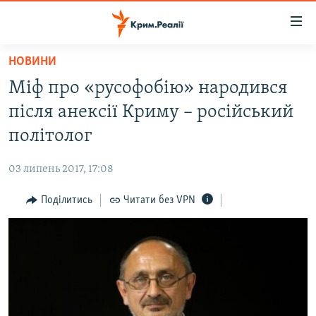
Доступність
посилання
Перейти
НОВИНИ
до
НОВИНИ
Міф про «русофобію» народився
основного
ВОДА.КРИМ
матеріалу
після анексії Криму – російський
ВІДЕО ТА ФОТО
Перейти
політолог
до
ПОЛІТИКА
основної
03 липень 2017, 17:08
БЛОГИ
навігації
Перейти
Поділитись
Читати без VPN
ПОГЛЯД
до
ІНТЕРВ'Ю
пошуку
ВСЕ ЗА ДЕНЬ
СПЕЦПРОЕКТИ
ЯК ОБІЙТИ БЛОКУВАННЯ
ДЕПОРТАЦІЯ