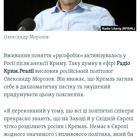
ВІДЕОУРОКИ «ELIFBE»
Русский
СВІДЧЕННЯ ОКУПАЦІЇ
Qırımtatar
УКРАЇНСЬКА ПРОБЛЕМА КРИМУ
Олександр Морозов
ДОЛУЧАЙСЯ!
ІНФОГРАФІКА
Вживання поняття «русофобія» активізувалось у
Росії після анексії Криму. Таку думку в ефірі
Радіо
Усі сайти RFE/RL
Крим.Реалії
висловив російський політолог
Олександр Морозов. Він вважає, що Кремль загнав
себе в дипломатичну пастку та змушений
придумувати цьому пояснення.
«Я переконаний у тому, що всі ці політичні спікери
прекрасно знають, що на Заході й у Східній Європі
чітко розділяють росіян і Кремль. Немає в Європі
жодного значимого і впливового політика, який би