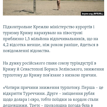
ВІДЕОУРОКИ «ELIFBE»
Русский
СВІДЧЕННЯ ОКУПАЦІЇ
Qırımtatar
УКРАЇНСЬКА ПРОБЛЕМА КРИМУ
Підконтрольне Кремлю міністерство курортів і
ДОЛУЧАЙСЯ!
ІНФОГРАФІКА
туризму Криму нарахувало на півострові
приблизно 1,5 мільйона відпочивальників, що на
4,2 відсотка менше, ніж роком раніше, йдеться в
повідомленні відомства.
Усі сайти RFE/RL
На думку російського глави союзу туріндустрії в
Криму й Севастополі Бориса Зелінського, зниження
турпотоку до Криму пов'язане з низкою причин.
«Чотири причини зниження турпотоку. Перша – це
відкриття Туреччини. Друге – зміцнення рубля
щодо долара і євро, тобто поїздки за кордон стали
дешевшими. Третє – прохолодна погода була в