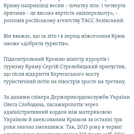
Криму наприкінці весни – початку літа: і четверта
причина – це висока вартість авіаперельоту», –
розповів російському агентству ТАСС Зелінський.
Він вважає, що за літо і в період міжсезоння Крим
зможе «добрати туристів».
Підконтрольний Кремлю міністр курортів і
туризму Криму Сергій Стрельбицький припустив,
що після відкриття Керченського мосту
туристичний потік на півострів зросте на третину.
За даними спікера Держприкордонслужби України
Олега Слободяна, пасажиропотік через
адміністративний кордон між материковою
Україною й анексованим Кримом за останні три
роки значно зменшився. Так, 2015 року в червні