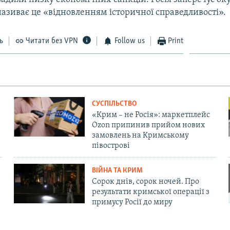
називає це «відновленням історичної справедливості».
ь
Читати без VPN
Follow us
Print
СУСПІЛЬСТВО
«Крим – не Росія»: маркетплейс
Ozon припинив прийом нових
замовлень на Кримському
півострові
ВІЙНА ТА КРИМ
Сорок днів, сорок ночей. Про
результати кримської операції з
примусу Росії до миру