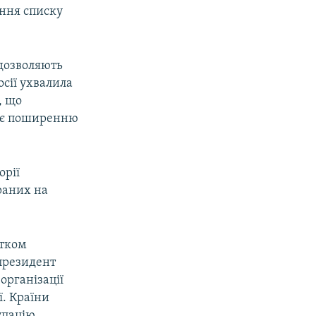
ення списку
 дозволяють
сії ухвалила
, що
жає поширенню
орії
раних на
атком
 президент
організації
ї. Країни
упацію