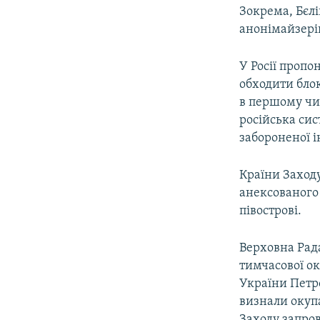
Зокрема, Бєлі
анонімайзері
У Росії пропо
обходити бло
в першому чи
російська си
забороненої і
Країни Заходу
анексованого 
півострові.
Верховна Рада
тимчасової ок
України Петр
визнали окупа
Заходу запро