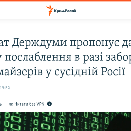
ат Держдуми пропонує д
 послаблення в разі заб
айзерів у сусідній Росії
19:52
ь
Читати без VPN