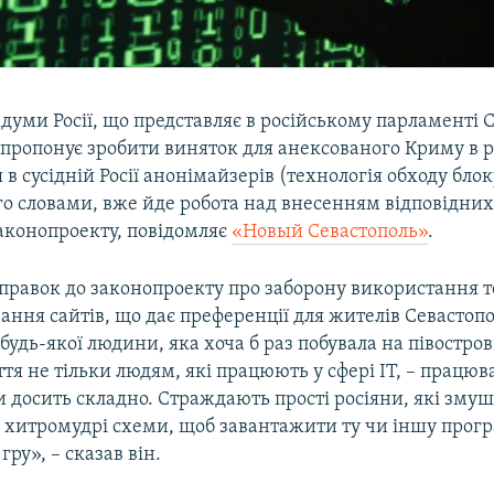
уми Росії, що представляє в російському парламенті 
 пропонує зробити виняток для анексованого Криму в р
в сусідній Росії анонімайзерів (технологія обходу бло
ого словами, вже йде робота над внесенням відповідни
законопроекту, повідомляє
«Новый Севастополь»
.
правок до законопроекту про заборону використання т
ання сайтів, що дає преференції для жителів Севастопо
будь-якої людини, яка хоча б раз побувала на півострові
я не тільки людям, які працюють у сфері IT, – працюв
 досить складно. Страждають прості росіяни, які змуш
и хитромудрі схеми, щоб завантажити ту чи іншу прогр
гру», – сказав він.