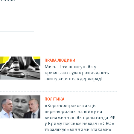
ПРАВА ЛЮДИНИ
Мить – і ти шпигун. Як у
кримських судах розглядають
звинувачення в держзраді
ПОЛІТИКА
«Короткострокова акція
перетворилася на війну на
виснаження»: Як пропаганда РФ
у Криму пояснює невдачі «СВО»
та залякує «мінними атаками»