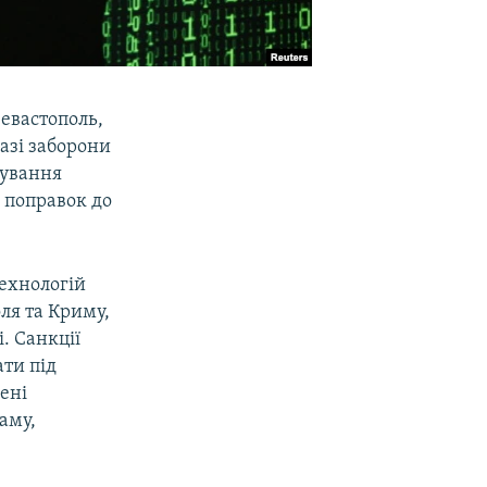
Севастополь,
азі заборони
кування
х поправок до
ехнологій
ля та Криму,
. Санкції
ати під
ені
аму,