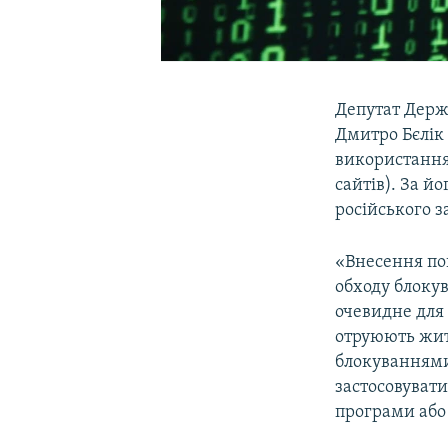
Депутат Держд
Дмитро Бєлік
використання 
сайтів). За й
російського 
«Внесення по
обходу блокув
очевидне для 
отруюють житт
блокуваннями
застосовуват
програми або 