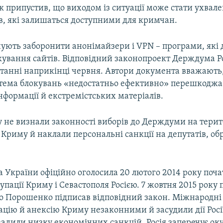
к припустив, що виходом із ситуації може стати ухвал
в, які залишаться доступними для кримчан.
нують заборонити анонімайзери і VPN – програми, які
кування сайтів. Відповідний законопроект Держдума Ро
танні наприкінці червня. Автори документа вважають
стема блокувань «недостатньо ефективно» перешкод
нформації й екстремістських матеріалів.
 не визнали законності виборів до Держдуми на терит
Криму й наклали персональні санкції на депутатів, об
 України офіційно оголосила 20 лютого 2014 року поч
упації Криму і Севастополя Росією. 7 жовтня 2015 року
о Порошенко підписав відповідний закон. Міжнародні 
цію й анексію Криму незаконними й засудили дії Росі
вадили низку економічних санкцій. Росія заперечує ок