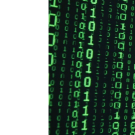
ВІДЕОУРОКИ «ELIFBE»
СВІДЧЕННЯ ОКУПАЦІЇ
УКРАЇНСЬКА ПРОБЛЕМА КРИМУ
ІНФОГРАФІКА