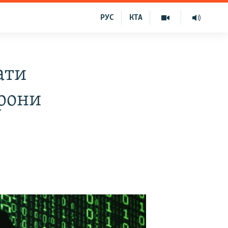
РУС
КТА
ати
орони