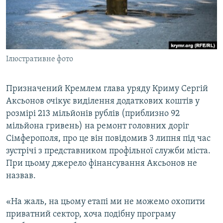
ВІДЕОУРОКИ «ELIFBE»
Русский
СВІДЧЕННЯ ОКУПАЦІЇ
Qırımtatar
УКРАЇНСЬКА ПРОБЛЕМА КРИМУ
Ілюстративне фото
ДОЛУЧАЙСЯ!
ІНФОГРАФІКА
Призначений Кремлем глава уряду Криму Сергій
Аксьонов очікує виділення додаткових коштів у
Усі сайти RFE/RL
розмірі 213 мільйонів рублів (приблизно 92
мільйона гривень) на ремонт головних доріг
Сімферополя, про це він повідомив 3 липня під час
зустрічі з представником профільної служби міста.
При цьому джерело фінансування Аксьонов не
назвав.
«На жаль, на цьому етапі ми не можемо охопити
приватний сектор, хоча подібну програму