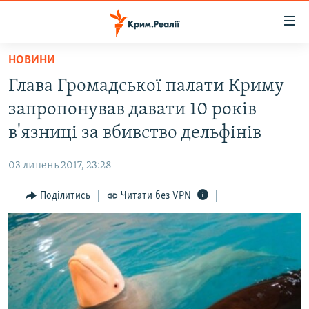
Доступність
посилання
Перейти
НОВИНИ
до
НОВИНИ
Глава Громадської палати Криму
основного
ВОДА.КРИМ
матеріалу
запропонував давати 10 років
ВІДЕО ТА ФОТО
Перейти
в'язниці за вбивство дельфінів
до
ПОЛІТИКА
основної
03 липень 2017, 23:28
БЛОГИ
навігації
Перейти
Поділитись
Читати без VPN
ПОГЛЯД
до
ІНТЕРВ'Ю
пошуку
ВСЕ ЗА ДЕНЬ
СПЕЦПРОЕКТИ
ЯК ОБІЙТИ БЛОКУВАННЯ
ДЕПОРТАЦІЯ