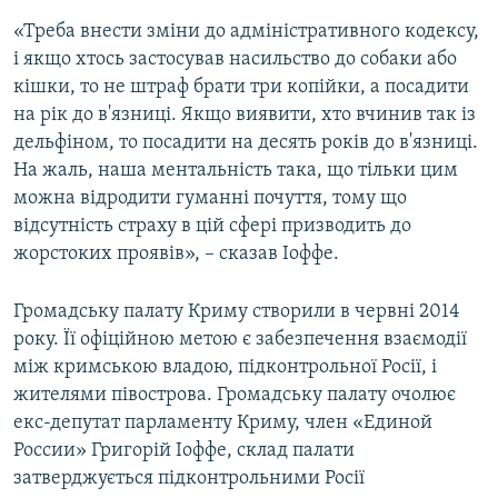
«Треба внести зміни до адміністративного кодексу,
і якщо хтось застосував насильство до собаки або
кішки, то не штраф брати три копійки, а посадити
на рік до в'язниці. Якщо виявити, хто вчинив так із
дельфіном, то посадити на десять років до в'язниці.
На жаль, наша ментальність така, що тільки цим
можна відродити гуманні почуття, тому що
відсутність страху в цій сфері призводить до
жорстоких проявів», – сказав Іоффе.
Громадську палату Криму створили в червні 2014
року. Її офіційною метою є забезпечення взаємодії
між кримською владою, підконтрольної Росії, і
жителями півострова. Громадську палату очолює
екс-депутат парламенту Криму, член «Единой
России» Григорій Іоффе, склад палати
затверджується підконтрольними Росії