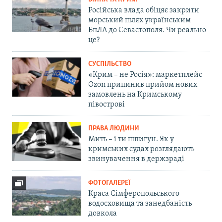
Російська влада обіцяє закрити
морський шлях українським
БпЛА до Севастополя. Чи реально
це?
СУСПІЛЬСТВО
«Крим – не Росія»: маркетплейс
Ozon припинив прийом нових
замовлень на Кримському
півострові
ПРАВА ЛЮДИНИ
Мить – і ти шпигун. Як у
кримських судах розглядають
звинувачення в держзраді
ФОТОГАЛЕРЕЇ
Краса Сімферопольського
водосховища та занедбаність
довкола