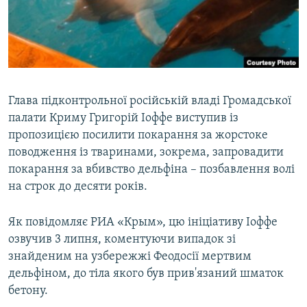
ВІДЕОУРОКИ «ELIFBE»
Русский
СВІДЧЕННЯ ОКУПАЦІЇ
Qırımtatar
УКРАЇНСЬКА ПРОБЛЕМА КРИМУ
ДОЛУЧАЙСЯ!
ІНФОГРАФІКА
Глава підконтрольної російській владі Громадської
палати Криму Григорій Іоффе виступив із
пропозицією посилити покарання за жорстоке
Усі сайти RFE/RL
поводження із тваринами, зокрема, запровадити
покарання за вбивство дельфіна – позбавлення волі
на строк до десяти років.
Як повідомляє РИА «Крым», цю ініціативу Іоффе
озвучив 3 липня, коментуючи випадок зі
знайденим на узбережжі Феодосії мертвим
дельфіном, до тіла якого був прив'язаний шматок
бетону.