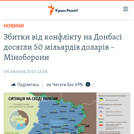
Доступність
посилання
Перейти
НОВИНИ
до
НОВИНИ
Збитки від конфлікту на Донбасі
основного
ВОДА.КРИМ
матеріалу
досягли 50 мільярдів доларів –
ВІДЕО ТА ФОТО
Перейти
Міноборони
до
ПОЛІТИКА
основної
04 липень 2017, 13:54
БЛОГИ
навігації
Перейти
Поділитись
Читати без VPN
ПОГЛЯД
до
ІНТЕРВ'Ю
пошуку
ВСЕ ЗА ДЕНЬ
СПЕЦПРОЕКТИ
ЯК ОБІЙТИ БЛОКУВАННЯ
ДЕПОРТАЦІЯ