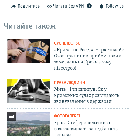
Поділитись
Читати без VPN
Follow us
Читайте також
СУСПІЛЬСТВО
«Крим – не Росія»: маркетплейс
Ozon припинив прийом нових
замовлень на Кримському
півострові
ПРАВА ЛЮДИНИ
Мить – і ти шпигун. Як у
кримських судах розглядають
звинувачення в держзраді
ФОТОГАЛЕРЕЇ
Краса Сімферопольського
водосховища та занедбаність
довкола