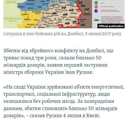
ВІДЕОУРОКИ «ELIFBE»
Русский
СВІДЧЕННЯ ОКУПАЦІЇ
Qırımtatar
УКРАЇНСЬКА ПРОБЛЕМА КРИМУ
Ситуація в зоні бойових дій на Донбасі, 3 липня 2017 року
ДОЛУЧАЙСЯ!
ІНФОГРАФІКА
Збитки від збройного конфлікту на Донбасі, що
триває понад три роки, склали близько 50
Усі сайти RFE/RL
мільярдів доларів, заявив перший заступник
міністра оборони України Іван Руснак.
«На сході України зруйновані об’єкти енергетичної,
транспортної, соціальної інфраструктур, люди
залишилися без робочих місць. За попередніми
даними, збитки становлять близько 50 мільярдів
доларів», – сказав Руснак 4 липня в Києві.