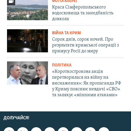
ФОТОГАЛЕРЕЇ
Краса Сімферопольського
водосховища та занедбаність
довкола
ВІЙНА ТА КРИМ
Сорок днів, сорок ночей. Про
результати кримської операції з
примусу Росії до миру
ПОЛІТИКА
«Короткострокова акція
перетворилася на війну на
виснаження»: Як пропаганда РФ
у Криму пояснює невдачі «СВО»
та залякує «мінними атаками»
ДОЛУЧАЙСЯ!