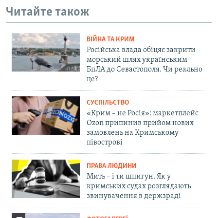
Читайте також
ВІЙНА ТА КРИМ
Російська влада обіцяє закрити
морський шлях українським
БпЛА до Севастополя. Чи реально
це?
СУСПІЛЬСТВО
«Крим – не Росія»: маркетплейс
Ozon припинив прийом нових
замовлень на Кримському
півострові
ПРАВА ЛЮДИНИ
Мить – і ти шпигун. Як у
кримських судах розглядають
звинувачення в держзраді