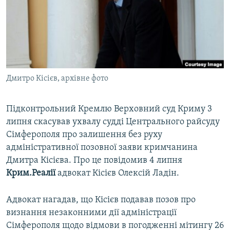
ВІДЕОУРОКИ «ELIFBE»
Русский
СВІДЧЕННЯ ОКУПАЦІЇ
Qırımtatar
УКРАЇНСЬКА ПРОБЛЕМА КРИМУ
ДОЛУЧАЙСЯ!
ІНФОГРАФІКА
Дмитро Кісієв, архівне фото
Підконтрольний Кремлю Верховний суд Криму 3
Усі сайти RFE/RL
липня скасував ухвалу судді Центрального райсуду
Сімферополя про залишення без руху
адміністративної позовної заяви кримчанина
Дмитра Кісієва. Про це повідомив 4 липня
Крим.Реалії
адвокат Кісієв Олексій Ладін.
Адвокат нагадав, що Кісієв подавав позов про
визнання незаконними дії адміністрації
Сімферополя щодо відмови в погодженні мітингу 26