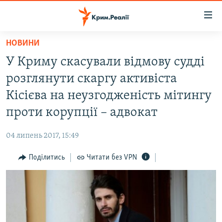
Доступність
посилання
Перейти
НОВИНИ
до
НОВИНИ
У Криму скасували відмову судді
основного
ВОДА.КРИМ
матеріалу
розглянути скаргу активіста
ВІДЕО ТА ФОТО
Перейти
Кісієва на неузгодженість мітингу
до
ПОЛІТИКА
проти корупції – адвокат
основної
БЛОГИ
навігації
04 липень 2017, 15:49
Перейти
ПОГЛЯД
до
Поділитись
Читати без VPN
ІНТЕРВ'Ю
пошуку
ВСЕ ЗА ДЕНЬ
СПЕЦПРОЕКТИ
ЯК ОБІЙТИ БЛОКУВАННЯ
ДЕПОРТАЦІЯ