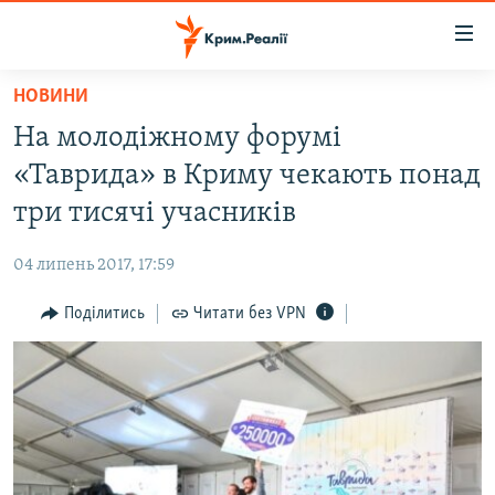
Доступність
посилання
Перейти
НОВИНИ
до
НОВИНИ
На молодіжному форумі
основного
ВОДА.КРИМ
матеріалу
«Таврида» в Криму чекають понад
ВІДЕО ТА ФОТО
Перейти
три тисячі учасників
до
ПОЛІТИКА
основної
04 липень 2017, 17:59
БЛОГИ
навігації
Перейти
Поділитись
Читати без VPN
ПОГЛЯД
до
ІНТЕРВ'Ю
пошуку
ВСЕ ЗА ДЕНЬ
СПЕЦПРОЕКТИ
ЯК ОБІЙТИ БЛОКУВАННЯ
ДЕПОРТАЦІЯ