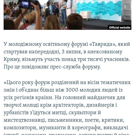
ВІДЕОУРОКИ «ELIFBE»
Русский
СВІДЧЕННЯ ОКУПАЦІЇ
Qırımtatar
УКРАЇНСЬКА ПРОБЛЕМА КРИМУ
ДОЛУЧАЙСЯ!
ІНФОГРАФІКА
У молодіжному освітньому форумі «Таврида», який
стартував напередодні, 3 липня, в анексованому
Криму, візьмуть участь понад три тисячі учасників.
Усі сайти RFE/RL
Про це повідомляє прес-служба форуму.
«Цього року форум розділений на вісім тематичних
змін і об'єднає більш ніж 3000 молодих людей із
усіх регіонів країни. На головний майданчик для
творчої молоді крім архітекторів, дизайнерів і
урбаністів з'їдуться митці, скульптори й
мистецтвознавці, письменники, поети, критики,
композитори, музиканти й хореографи, викладачі