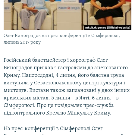
ВІДЕОУРОКИ «ELIFBE»
Русский
СВІДЧЕННЯ ОКУПАЦІЇ
Qırımtatar
УКРАЇНСЬКА ПРОБЛЕМА КРИМУ
Олег Виноградов на прес-конференції в Сімферополі,
ДОЛУЧАЙСЯ!
ІНФОГРАФІКА
липень 2017 року
Російський балетмейстер і хореограф Олег
Усі сайти RFE/RL
Виноградов приїхав з гастролями до анексованого
Криму. Напередодні, 4 липня, його балетна трупа
виступила у Севастопольському центрі культури і
мистецтв. Вистави також заплановані у двох інших
кримських містах: 5 липня – в Ялті, 6 липня – в
Сімферополі. Про це повідомляє прес-служба
підконтрольного Кремлю Мінкульту Криму.
На прес-конференції в Сімферополі Олег