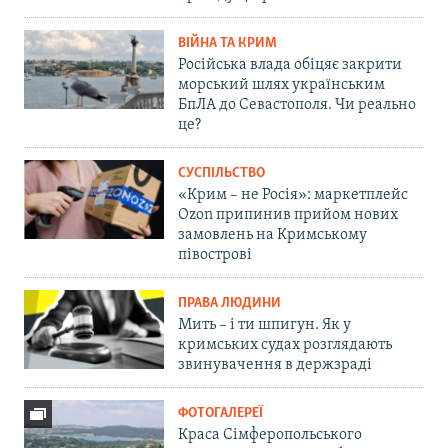
ВІЙНА ТА КРИМ
Російська влада обіцяє закрити
морський шлях українським
БпЛА до Севастополя. Чи реально
це?
СУСПІЛЬСТВО
«Крим – не Росія»: маркетплейс
Ozon припинив прийом нових
замовлень на Кримському
півострові
ПРАВА ЛЮДИНИ
Мить – і ти шпигун. Як у
кримських судах розглядають
звинувачення в держзраді
ФОТОГАЛЕРЕЇ
Краса Сімферопольського