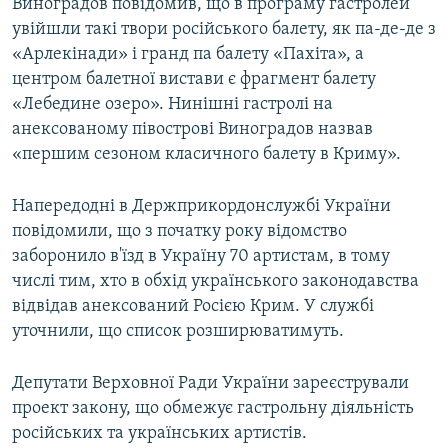
Виноградов повідомив, що в програму гастролей
увійшли такі твори російського балету, як па-де-де з
«Арлекінади» і гранд па балету «Пахіта», а
центром балетної вистави є фрагмент балету
«Лебедине озеро». Нинішні гастролі на
анексованому півострові Виноградов назвав
«першим сезоном класичного балету в Криму».
Напередодні в Держприкордонслужбі України
повідомили, що з початку року відомство
заборонило в'їзд в Україну 70 артистам, в тому
числі тим, хто в обхід українського законодавства
відвідав анексований Росією Крим. У службі
уточнили, що список розширюватимуть.
Депутати Верховної Ради України зареєстрували
проект закону, що обмежує гастрольну діяльність
російських та українських артистів.