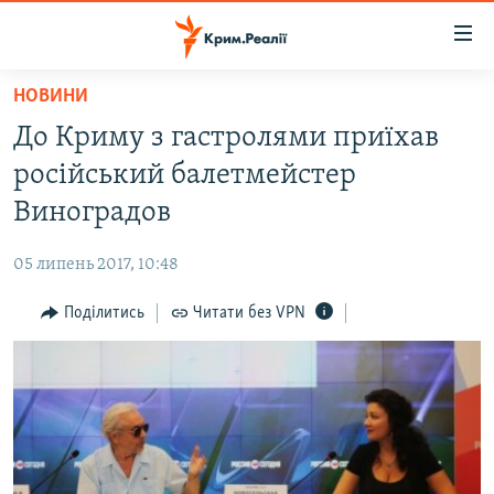
Доступність
посилання
Перейти
НОВИНИ
до
НОВИНИ
До Криму з гастролями приїхав
основного
ВОДА.КРИМ
матеріалу
російський балетмейстер
ВІДЕО ТА ФОТО
Перейти
Виноградов
до
ПОЛІТИКА
основної
05 липень 2017, 10:48
БЛОГИ
навігації
Перейти
Поділитись
Читати без VPN
ПОГЛЯД
до
ІНТЕРВ'Ю
пошуку
ВСЕ ЗА ДЕНЬ
СПЕЦПРОЕКТИ
ЯК ОБІЙТИ БЛОКУВАННЯ
ДЕПОРТАЦІЯ