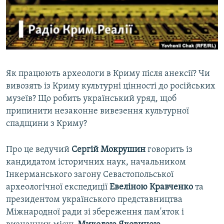
ВІДЕОУРОКИ «ELIFBE»
Русский
СВІДЧЕННЯ ОКУПАЦІЇ
Qırımtatar
УКРАЇНСЬКА ПРОБЛЕМА КРИМУ
ДОЛУЧАЙСЯ!
ІНФОГРАФІКА
Як працюють археологи в Криму після анексії? Чи
вивозять із Криму культурні цінності до російських
музеїв? Що робить український уряд, щоб
Усі сайти RFE/RL
припинити незаконне вивезення культурної
спадщини з Криму?
Про це ведучий
Сергій Мокрушин
говорить із
кандидатом історичних наук, начальником
Інкерманського загону Севастопольської
археологічної експедиції
Евеліною Кравченко
та
президентом українського представництва
Міжнародної ради зі збереження пам'яток і