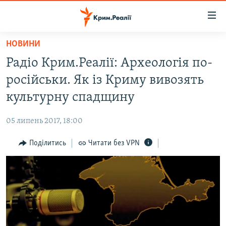
Доступність
посилання
Перейти
НОВИНИ
до
НОВИНИ
Радіо Крим.Реалії: Археологія по-
основного
ВОДА.КРИМ
матеріалу
російськи. Як із Криму вивозять
ВІДЕО ТА ФОТО
Перейти
культурну спадщину
до
ПОЛІТИКА
основної
05 липень 2017, 18:00
БЛОГИ
навігації
Перейти
Поділитись
Читати без VPN
ПОГЛЯД
до
ІНТЕРВ'Ю
пошуку
ВСЕ ЗА ДЕНЬ
СПЕЦПРОЕКТИ
ЯК ОБІЙТИ БЛОКУВАННЯ
ДЕПОРТАЦІЯ