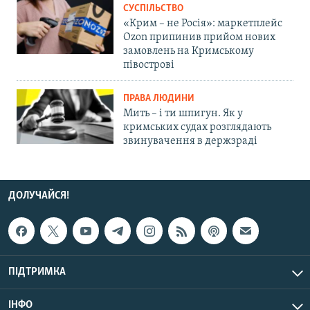
СУСПІЛЬСТВО
«Крим – не Росія»: маркетплейс
Ozon припинив прийом нових
замовлень на Кримському
півострові
ПРАВА ЛЮДИНИ
Мить – і ти шпигун. Як у
кримських судах розглядають
звинувачення в держзраді
ДОЛУЧАЙСЯ!
ПІДТРИМКА
ІНФО