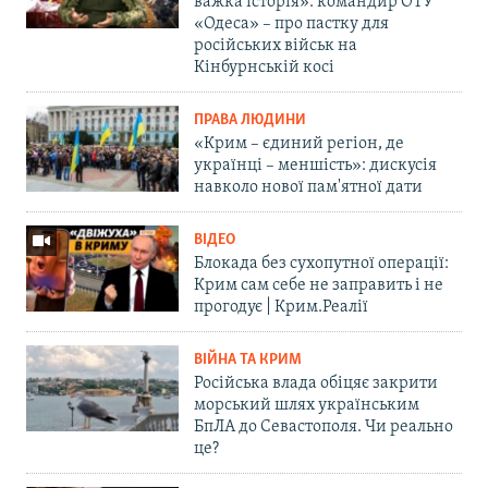
важка історія»: командир ОТУ
«Одеса» – про пастку для
російських військ на
Кінбурнській косі
ПРАВА ЛЮДИНИ
«Крим – єдиний регіон, де
українці – меншість»: дискусія
навколо нової пам'ятної дати
ВІДЕО
Блокада без сухопутної операції:
Крим сам себе не заправить і не
прогодує | Крим.Реалії
ВІЙНА ТА КРИМ
Російська влада обіцяє закрити
морський шлях українським
БпЛА до Севастополя. Чи реально
це?