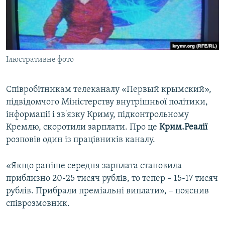
ВІДЕОУРОКИ «ELIFBE»
Русский
СВІДЧЕННЯ ОКУПАЦІЇ
Qırımtatar
УКРАЇНСЬКА ПРОБЛЕМА КРИМУ
Ілюстративне фото
ДОЛУЧАЙСЯ!
ІНФОГРАФІКА
Співробітникам телеканалу «Первый крымский»,
підвідомчого Міністерству внутрішньої політики,
Усі сайти RFE/RL
інформації і зв'язку Криму, підконтрольному
Кремлю, скоротили зарплати. Про це
Крим.Реалії
розповів один із працівників каналу.
«Якщо раніше середня зарплата становила
приблизно 20-25 тисяч рублів, то тепер – 15-17 тисяч
рублів. Прибрали преміальні виплати», – пояснив
співрозмовник.