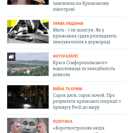
замовлень на Кримському
півострові
ПРАВА ЛЮДИНИ
Мить – і ти шпигун. Як у
кримських судах розглядають
звинувачення в держзраді
ФОТОГАЛЕРЕЇ
Краса Сімферопольського
водосховища та занедбаність
довкола
ВІЙНА ТА КРИМ
Сорок днів, сорок ночей. Про
результати кримської операції з
примусу Росії до миру
ПОЛІТИКА
«Короткострокова акція