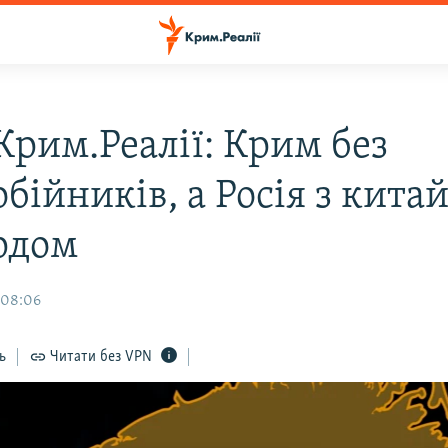
Крим.Реалії: Крим без
бійників, а Росія з кита
рдом
 08:06
ь
Читати без VPN