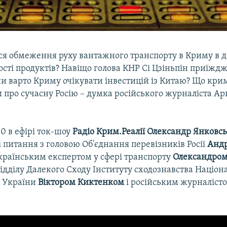
ся обмеження руху вантажного транспорту в Криму в 
кості продуктів? Навіщо голова КНР Сі Цзіньпін приїждж
чи варто Криму очікувати інвестицій із Китаю? Що кр
 про сучасну Росію – думка російського журналіста Ар
00 в ефірі ток-шоу
Радіо Крим.Реалії
Олександр Янковс
ці питання з головою Об'єднання перевізників Росії
Анд
українським експертом у сфері транспорту
Олександром
ідділу Далекого Сходу Інституту сходознавства Націон
к України
Віктором Киктенком
і російським журналіст