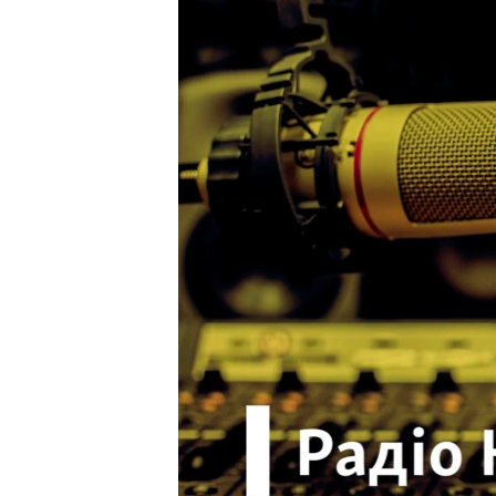
ВІДЕОУРОКИ «ELIFBE»
СВІДЧЕННЯ ОКУПАЦІЇ
УКРАЇНСЬКА ПРОБЛЕМА КРИМУ
ІНФОГРАФІКА