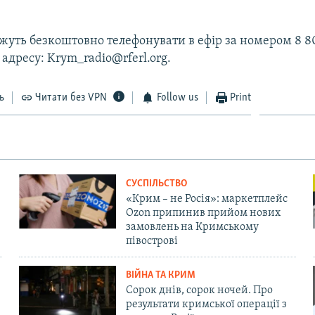
уть безкоштовно телефонувати в ефір за номером 8 80
 адресу: Krym_radio@rferl.org.
ь
Читати без VPN
Follow us
Print
СУСПІЛЬСТВО
«Крим – не Росія»: маркетплейс
Ozon припинив прийом нових
замовлень на Кримському
півострові
ВІЙНА ТА КРИМ
Сорок днів, сорок ночей. Про
результати кримської операції з