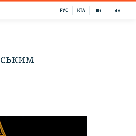
РУС
КТА
йським