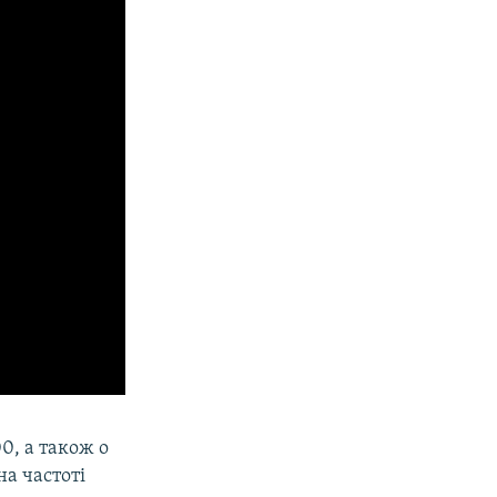
00, а також о
на частоті