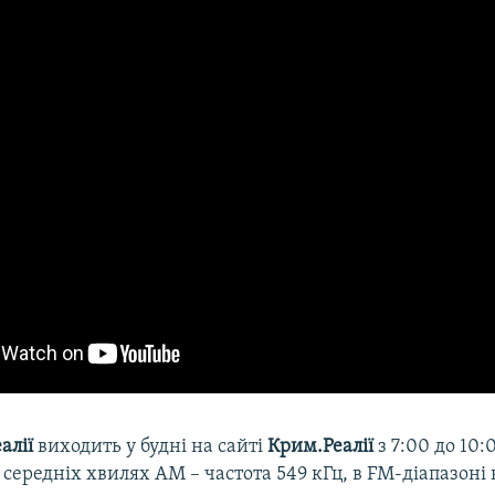
алії
виходить у будні на сайті
Крим.Реалії
з 7:00 до 10:
на середніх хвилях АМ – частота 549 кГц, в FM-діапазоні 