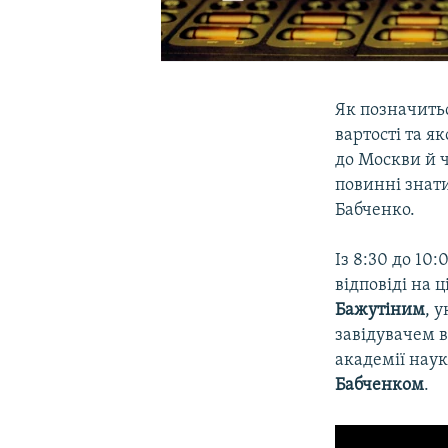
Як позначить
вартості та я
до Москви й 
повинні знати
Бабченко.
Із 8:30 до 10:
відповіді на 
Бажутіним
, 
завідувачем в
академії нау
Бабченком
.