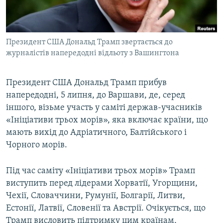
ВІДЕОУРОКИ «ELIFBE»
Русский
СВІДЧЕННЯ ОКУПАЦІЇ
Qırımtatar
Президент США Дональд Трамп звертається до
УКРАЇНСЬКА ПРОБЛЕМА КРИМУ
журналістів напередодні відльоту з Вашингтона
ДОЛУЧАЙСЯ!
ІНФОГРАФІКА
Президент США Дональд Трамп прибув
напередодні, 5 липня, до Варшави, де, серед
іншого, візьме участь у саміті держав-учасників
Усі сайти RFE/RL
«Ініціативи трьох морів», яка включає країни, що
мають вихід до Адріатичного, Балтійського і
Чорного морів.
Під час саміту «Ініціативи трьох морів» Трамп
виступить перед лідерами Хорватії, Угорщини,
Чехії, Словаччини, Румунії, Болгарії, Литви,
Естонії, Латвії, Словенії та Австрії. Очікується, що
Трамп висловить підтримку цим країнам,