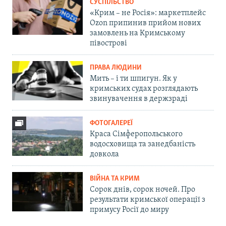
СУСПІЛЬСТВО
«Крим – не Росія»: маркетплейс
Ozon припинив прийом нових
замовлень на Кримському
півострові
ПРАВА ЛЮДИНИ
Мить – і ти шпигун. Як у
кримських судах розглядають
звинувачення в держзраді
ФОТОГАЛЕРЕЇ
Краса Сімферопольського
водосховища та занедбаність
довкола
ВІЙНА ТА КРИМ
Сорок днів, сорок ночей. Про
результати кримської операції з
примусу Росії до миру