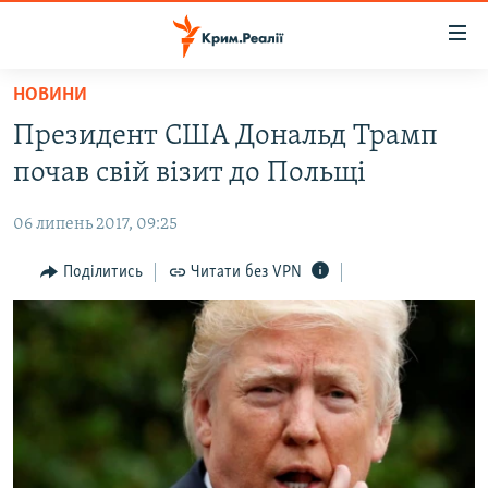
Доступність
посилання
Перейти
НОВИНИ
до
НОВИНИ
Президент США Дональд Трамп
основного
ВОДА.КРИМ
матеріалу
почав свій візит до Польщі
ВІДЕО ТА ФОТО
Перейти
до
06 липень 2017, 09:25
ПОЛІТИКА
основної
БЛОГИ
Поділитись
Читати без VPN
навігації
Перейти
ПОГЛЯД
до
ІНТЕРВ'Ю
пошуку
ВСЕ ЗА ДЕНЬ
СПЕЦПРОЕКТИ
ЯК ОБІЙТИ БЛОКУВАННЯ
ДЕПОРТАЦІЯ