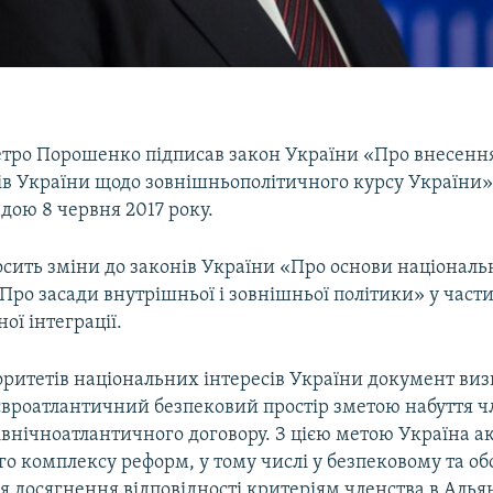
тро Порошенко підписав закон України «Про внесення
ів України щодо зовнішньополітичного курсу України»
дою 8 червня 2017 року.
сить зміни до законів України «Про основи національ
Про засади внутрішньої і зовнішньої політики» у част
ої інтеграції.
оритетів національних інтересів України документ ви
євроатлантичний безпековий простір зметою набуття ч
івнічноатлантичного договору. З цією метою Україна ак
ого комплексу реформ, у тому числі у безпековому та 
я досягнення відповідності критеріям членства в Альянс