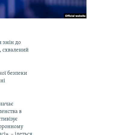
 змін до
, схвалений
ної безпеки
ині
значає
ленства в
тивізує
оборонному
і», – ідеться