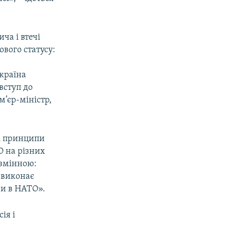
ча і втечі
вого статусу:
Україна
вступ до
’єр-міністр,
 і принципи
О на різних
езмінною:
і виконає
ни в НАТО».
ія і