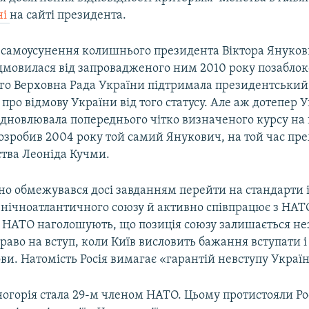
ні
на сайті президента.
 самоусунення колишнього президента Віктора Янукови
дмовилася від запровадженого ним 2010 року позаблоко
4-го Верховна Рада України підтримала президентський
про відмову України від того статусу. Але аж дотепер 
ідновлювала попереднього чітко визначеного курсу на 
зробив 2004 року той самий Янукович, на той час прем
ства Леоніда Кучми.
но обмежувався досі завданням перейти на стандарти
внічноатлантичного союзу й активно співпрацює з НАТ
 НАТО наголошують, що позиція союзу залишається н
раво на вступ, коли Київ висловить бажання вступати 
ви. Натомість Росія вимагає «гарантій невступу Украї
огорія стала 29-м членом НАТО. Цьому протистояли Рос