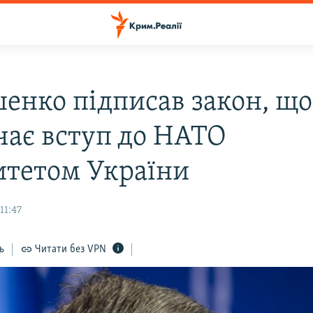
енко підписав закон, що
чає вступ до НАТО
итетом України
11:47
ь
Читати без VPN