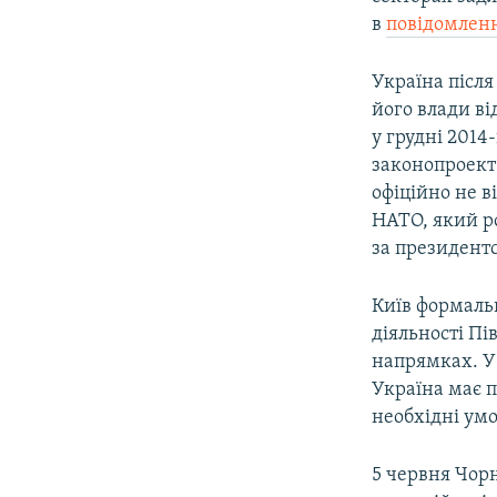
в
повідомлен
Україна після
його влади ві
у грудні 201
законопроект 
офіційно не в
НАТО, який ро
за президент
Київ формаль
діяльності Пі
напрямках. У
Україна має п
необхідні умо
5 червня Чорн