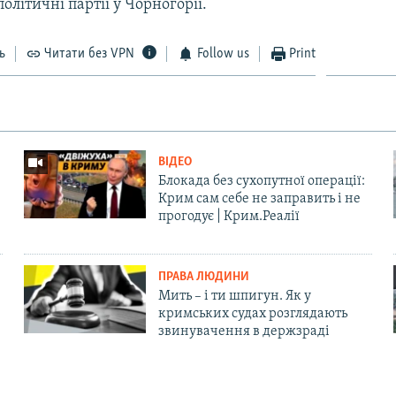
політичні партії у Чорногорії.
ь
Читати без VPN
Follow us
Print
ВІДЕО
Блокада без сухопутної операції:
Крим сам себе не заправить і не
прогодує | Крим.Реалії
ПРАВА ЛЮДИНИ
Мить – і ти шпигун. Як у
кримських судах розглядають
звинувачення в держзраді