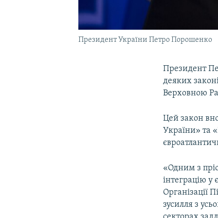
Президент України Петро Порошенко
Президент Пе
деяких закон
Верховною Ра
Цей закон вно
України» та «
євроатлантичн
«Одним з прі
інтеграцію у 
Організації П
зусилля з усь
секторах задл