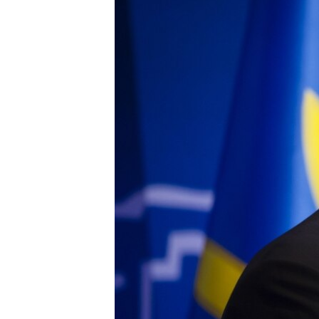
ВІДЕОУРОКИ «ELIFBE»
СВІДЧЕННЯ ОКУПАЦІЇ
УКРАЇНСЬКА ПРОБЛЕМА КРИМУ
ІНФОГРАФІКА