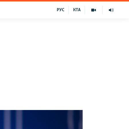
РУС
КТА