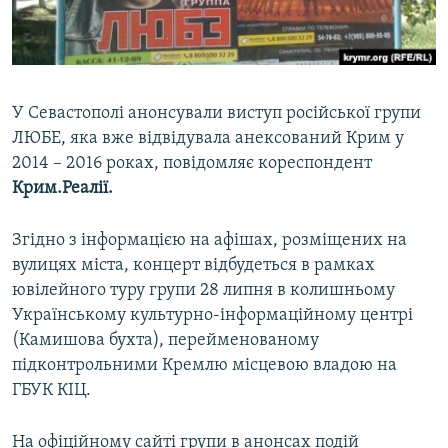
ВІДЕОУРОКИ «ELIFBE»
Русский
СВІДЧЕННЯ ОКУПАЦІЇ
Qırımtatar
УКРАЇНСЬКА ПРОБЛЕМА КРИМУ
У Севастополі анонсували виступ російської групи
ДОЛУЧАЙСЯ!
ІНФОГРАФІКА
ЛЮБЕ, яка вже відвідувала анексований Крим у
2014 – 2016 роках, повідомляє кореспондент
Крим.Реалії.
Усі сайти RFE/RL
Згідно з інформацією на афішах, розміщених на
вулицях міста, концерт відбудеться в рамках
ювілейного туру групи 28 липня в колишньому
Українському культурно-інформаційному центрі
(Камишова бухта), перейменованому
підконтрольними Кремлю місцевою владою на
ГБУК КІЦ.
На офіційному сайті групи в анонсах подій