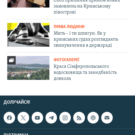
Ozon припинив прийом нових
замовлень на Кримському
півострові
ПРАВА ЛЮДИНИ
Мить – і ти шпигун. Як у
кримських судах розглядають
звинувачення в держзраді
ФОТОГАЛЕРЕЇ
Краса Сімферопольського
водосховища та занедбаність
довкола
ДОЛУЧАЙСЯ!