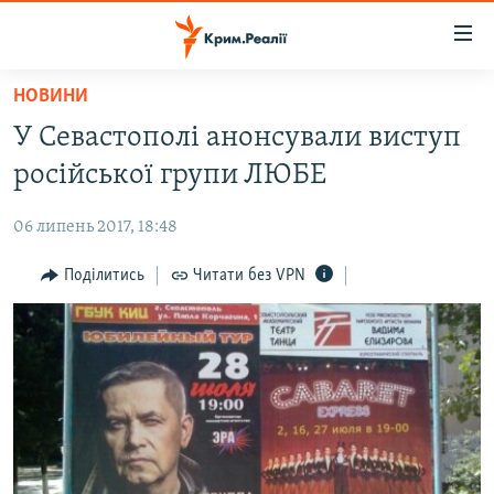
Доступність
посилання
Перейти
НОВИНИ
до
НОВИНИ
У Севастополі анонсували виступ
основного
ВОДА.КРИМ
матеріалу
російської групи ЛЮБЕ
ВІДЕО ТА ФОТО
Перейти
до
06 липень 2017, 18:48
ПОЛІТИКА
основної
БЛОГИ
Поділитись
Читати без VPN
навігації
Перейти
ПОГЛЯД
до
ІНТЕРВ'Ю
пошуку
ВСЕ ЗА ДЕНЬ
СПЕЦПРОЕКТИ
ЯК ОБІЙТИ БЛОКУВАННЯ
ДЕПОРТАЦІЯ