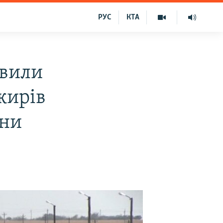
РУС
КТА
явили
жирів
їни