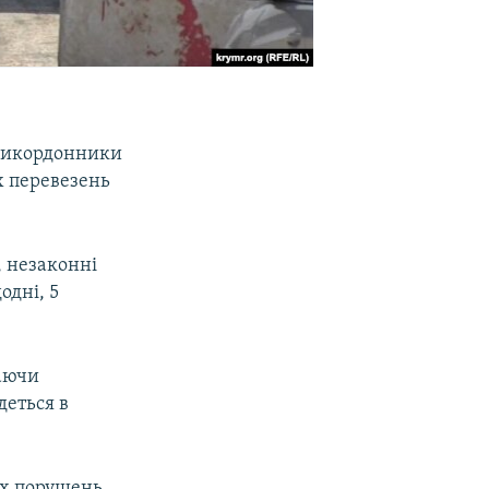
прикордонники
х перевезень
 незаконні
одні, 5
маючи
деться в
их порушень.