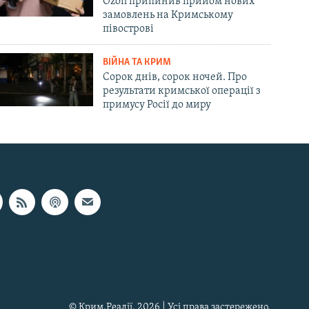
Ozon припинив прийом нових
замовлень на Кримському
півострові
ВІЙНА ТА КРИМ
Сорок днів, сорок ночей. Про
результати кримської операції з
примусу Росії до миру
© Крим.Реалії, 2026 | Усі права застережено.