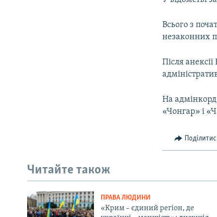
Всього з поч
незаконних п
Після анексі
адміністрати
На адмінкорд
«Чонгар» і «
Поділитис
Читайте також
ПРАВА ЛЮДИНИ
«Крим – єдиний регіон, де