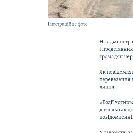
Ілюстраційне фото
На адміністр
і представни
громадян чер
Як повідомля
перевезення 
липня.
«Водії чотирь
дозвільних до
повідомленні
У відомстві з