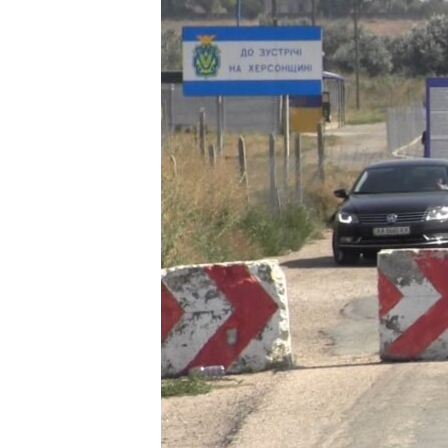
ВІДЕОУРОКИ «ELIFBE»
СВІДЧЕННЯ ОКУПАЦІЇ
УКРАЇНСЬКА ПРОБЛЕМА КРИМУ
ІНФОГРАФІКА