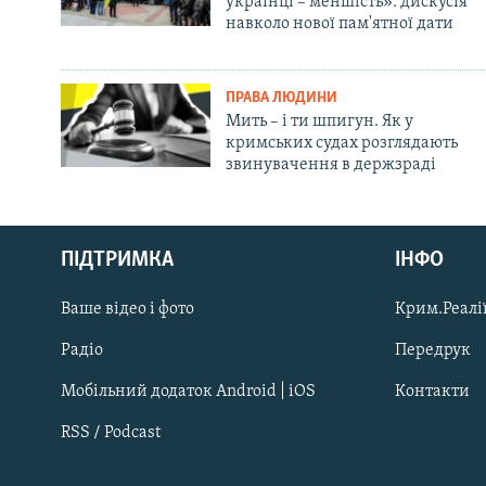
українці – меншість»: дискусія
навколо нової пам'ятної дати
ПРАВА ЛЮДИНИ
Мить – і ти шпигун. Як у
кримських судах розглядають
звинувачення в держзраді
Русский
ПІДТРИМКА
ІНФО
Qırımtatar
Ваше відео і фото
Крим.Реалії
ДОЛУЧАЙСЯ!
Радіо
Передрук
Мобільний додаток Android | iOS
Контакти
RSS / Podcast
Усі сайти RFE/RL