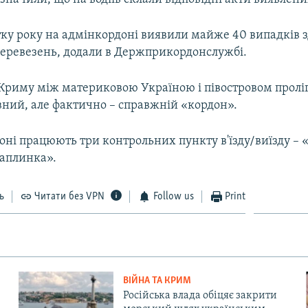
атку року на адмінкордоні виявили майже 40 випадків 
еревезень, додали в Держприкордонслужбі.
ї Криму між материковою Україною і півостровом прол
вний, але фактично – справжній «кордон».
оні працюють три контрольних пункту в'їзду/виїзду – 
Чаплинка».
ь
Читати без VPN
Follow us
Print
ВІЙНА ТА КРИМ
Російська влада обіцяє закрити