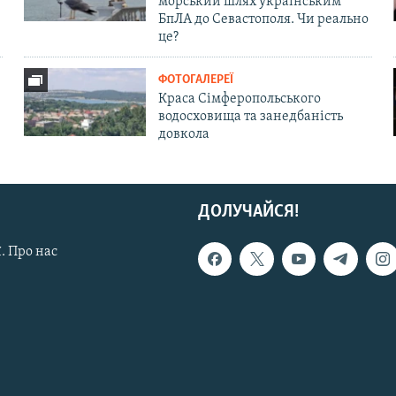
морський шлях українським
БпЛА до Севастополя. Чи реально
це?
ФОТОГАЛЕРЕЇ
Краса Сімферопольського
водосховища та занедбаність
довкола
ДОЛУЧАЙСЯ!
. Про нас