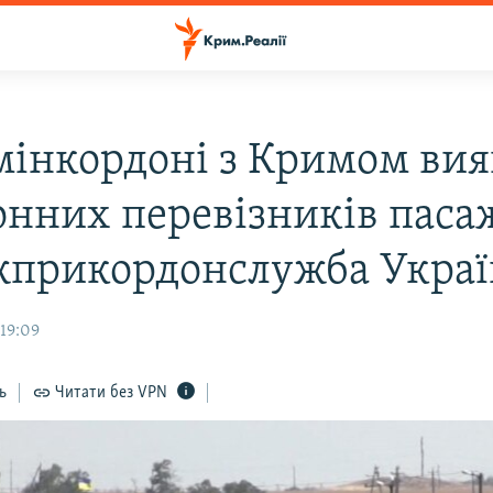
мінкордоні з Кримом ви
онних перевізників паса
жприкордонслужба Укра
 19:09
ь
Читати без VPN