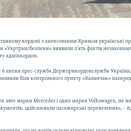
ативному кордоні з анексованим Кримом українські 
ки «Укртрансбезпеки» виявили п'ять фактів незаконни
ез адмінкордон.
є 6 липня прес-служба Держприкордонслужби України,
виявили біля контрольного пункту «Каланчак» наперед
ох авто марки Mercedes і один марки Volkswagen, не 
кументів, здійснювали пасажирські перевезення», – й
.
азначили, що на водіїв склали відповідні акти виявлен