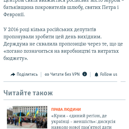
Центром свята вважається російське місто Муром –
батьківщина покровителів шлюбу, святих Петра і
Февронії.
У 2016 році кілька російських депутатів
пропонували зробити цей день вихідним.
Держдума не схвалила пропозицію через те, що це
«погано позначиться на виробництві та витратах
бюджету».
Поділитись
Читати без VPN
Follow us
Читайте також
ПРАВА ЛЮДИНИ
«Крим – єдиний регіон, де
українці – меншість»: дискусія
навколо нової пам'ятної дати