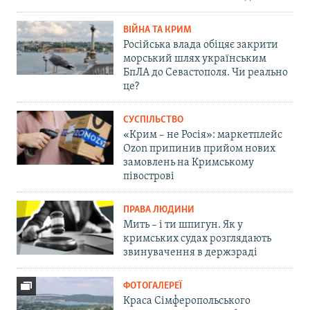
ВІЙНА ТА КРИМ
Російська влада обіцяє закрити
морський шлях українським
БпЛА до Севастополя. Чи реально
це?
СУСПІЛЬСТВО
«Крим – не Росія»: маркетплейс
Ozon припинив прийом нових
замовлень на Кримському
півострові
ПРАВА ЛЮДИНИ
Мить – і ти шпигун. Як у
кримських судах розглядають
звинувачення в держзраді
ФОТОГАЛЕРЕЇ
Краса Сімферопольського