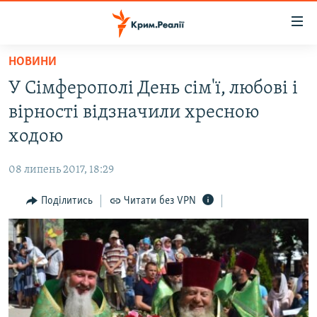
Доступність
посилання
Перейти
НОВИНИ
до
НОВИНИ
У Сімферополі День сім'ї, любові і
основного
ВОДА.КРИМ
матеріалу
вірності відзначили хресною
ВІДЕО ТА ФОТО
Перейти
ходою
до
ПОЛІТИКА
основної
08 липень 2017, 18:29
БЛОГИ
навігації
Перейти
Поділитись
Читати без VPN
ПОГЛЯД
до
ІНТЕРВ'Ю
пошуку
ВСЕ ЗА ДЕНЬ
СПЕЦПРОЕКТИ
ЯК ОБІЙТИ БЛОКУВАННЯ
ДЕПОРТАЦІЯ