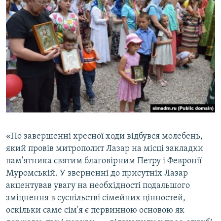
«По завершенні хресної ходи відбувся молебень,
який провів митрополит Лазар на місці закладки
пам'ятника святим благовірним Петру і Февронії
Муромській. У зверненні до присутніх Лазар
акцентував увагу на необхідності подальшого
зміцнення в суспільстві сімейних цінностей,
оскільки саме сім'я є первинною основою як