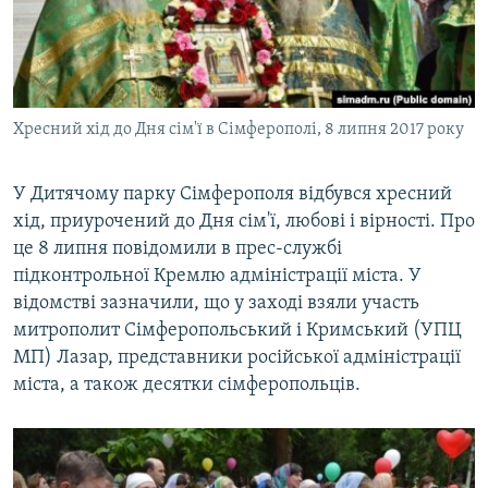
ВІДЕОУРОКИ «ELIFBE»
Русский
СВІДЧЕННЯ ОКУПАЦІЇ
Qırımtatar
УКРАЇНСЬКА ПРОБЛЕМА КРИМУ
Хресний хід до Дня сім'ї в Сімферополі, 8 липня 2017 року
ДОЛУЧАЙСЯ!
ІНФОГРАФІКА
У Дитячому парку Сімферополя відбувся хресний
хід, приурочений до Дня сім'ї, любові і вірності. Про
Усі сайти RFE/RL
це 8 липня повідомили в прес-службі
підконтрольної Кремлю адміністрації міста. У
відомстві зазначили, що у заході взяли участь
митрополит Сімферопольський і Кримський (УПЦ
МП) Лазар, представники російської адміністрації
міста, а також десятки сімферопольців.