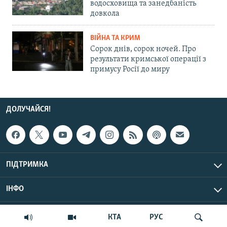
водосховища та занедбаність
довкола
ВІЙНА ТА КРИМ
Сорок днів, сорок ночей. Про
результати кримської операції з
примусу Росії до миру
ДОЛУЧАЙСЯ!
ПІДТРИМКА
ІНФО
© Крим.Реалії, 2026 | Усі права застережено.
КТА
РУС