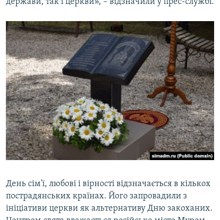
держави, так і церкви», – відзначили у прес-службі.
​День сім'ї, любові і вірності відзначається в кількох
пострадянських країнах. Його запровадили з
ініціативи церкви як альтернативу Дню закоханих.