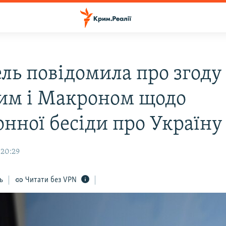
ль повідомила про згоду 
им і Макроном щодо
онної бесіди про Україну
 20:29
ь
Читати без VPN