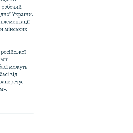
и робочий
ідної України.
мплементації
ми мінських
 російської
имці
басі можуть
асі від
 заперечує
м».