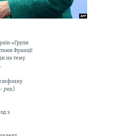
раїн «Групи
нтами Франції
ди на тему
.
телефонну
– ред
.)
од з
езидент