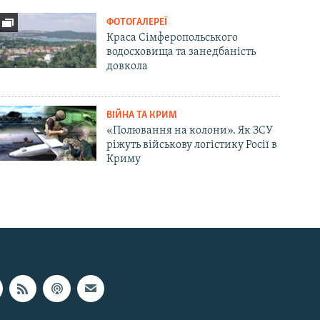
ФОТОГАЛЕРЕЇ
Краса Сімферопольського
водосховища та занедбаність
довкола
ВІЙНА ТА КРИМ
«Полювання на колони». Як ЗСУ
ріжуть військову логістику Росії в
Криму