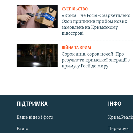
СУСПІЛЬСТВО
«Крим – не Росія»: маркетплейс
Ozon припинив прийом нових
замовлень на Кримському
півострові
ВІЙНА ТА КРИМ
Сорок днів, сорок ночей. Про
результати кримської операції з
примусу Росії до миру
Русский
ПІДТРИМКА
ІНФО
Qırımtatar
Ваше відео і фото
Крим.Реалії
ДОЛУЧАЙСЯ!
Радіо
Передрук