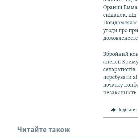
Франції Емма
сніданок, під
Повідомлялося
угоди про пр
домовленосте
Збройний конф
анексії Криму
сепаратистів.
перебувати хі
початку конфл
незаконність 
Поділитис
Читайте також