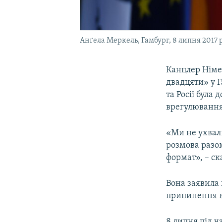
Анґела Меркель, Гамбург, 8 липня 2017 
Канцлер Німе
двадцяти» у Г
та Росії була
врегулювання
«Ми не ухвал
розмова разо
формат», – ск
Вона заявила 
припинення в
8 липня під 