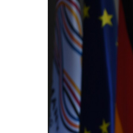
ВІДЕОУРОКИ «ELIFBE»
СВІДЧЕННЯ ОКУПАЦІЇ
УКРАЇНСЬКА ПРОБЛЕМА КРИМУ
ІНФОГРАФІКА