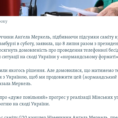
року
ччини Анґела Меркель, підбиваючи підсумки саміту к
амбурзі в суботу, заявила, що 8 липня разом з президе
 досягнута домовленість про проведення телефонної бесі
 ситуації на сході України у «нормандському форматі»
или якогось рішення. Але домовилися, що матимемо 
м з Україною, щоб ми продовжити цей (
нормандський 
азала Меркель.
про «дуже повільний» прогрес у реалізації Мінських уг
огню на сході України.
час саміту G20 канцлер Німеччини Анґела Меркель, пр