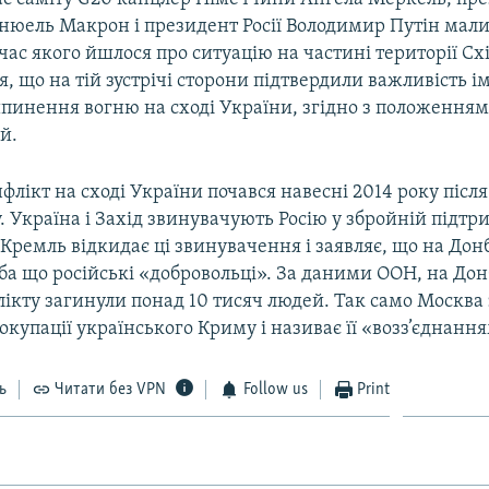
нюель Макрон і президент Росії Володимир Путін мал
 час якого йшлося про ситуацію на частині території Сх
, що на тій зустрічі сторони підтвердили важливість і
ипинення вогню на сході України, згідно з положення
й.
лікт на сході України почався навесні 2014 року після
. Україна і Захід звинувачують Росію у збройній підтр
 Кремль відкидає ці звинувачення і заявляє, що на Дон
ба що російські «добровольці». За даними ООН, на Донб
ікту загинули понад 10 тисяч людей. Так само Москва
окупації українського Криму і називає її «возз’єднання
ь
Читати без VPN
Follow us
Print