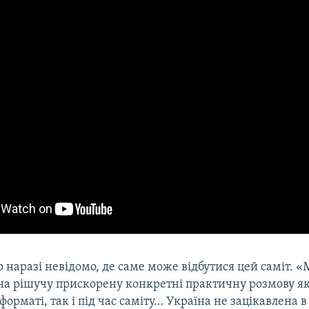
о наразі невідомо, де саме може відбутися цей саміт. 
на рішучу прискорену конкретні практичну розмову як
орматі, так і під час саміту… Україна не зацікавлена в