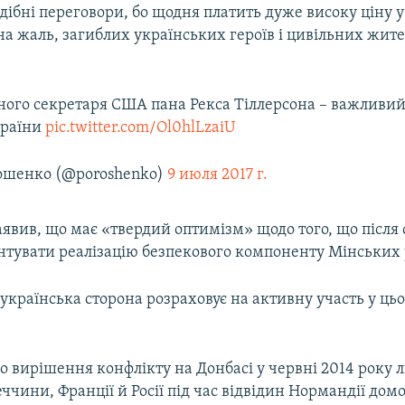
дібні переговори, бо щодня платить дуже високу ціну у
на жаль, загиблих українських героїв і цивільних жител
ного секретаря США пана Рекса Тіллерсона – важливий
країни
pic.twitter.com/Ol0hlLzaiU
ошенко (@poroshenko)
9 июля 2017 г.
явив, що має «твердий оптимізм» щодо того, що після 
антувати реалізацію безпекового компоненту Мінських 
 українська сторона розраховує на активну участь у ць
 вирішення конфлікту на Донбасі у червні 2014 року 
ччини, Франції й Росії під час відвідин Нормандії дом