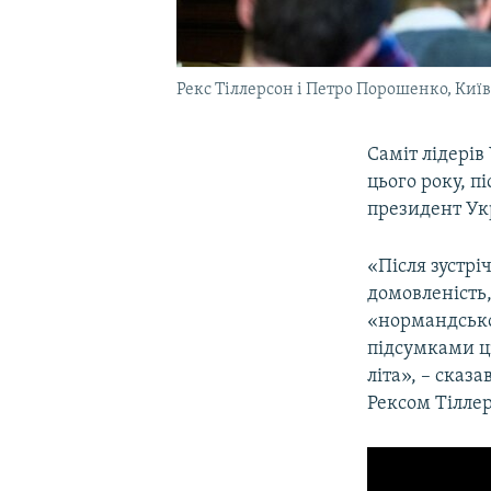
Рекс Тіллерсон і Петро Порошенко, Київ
Саміт лідерів
цього року, п
президент Ук
«Після зустрі
домовленість,
«нормандськом
підсумками ці
літа», – ска
Рексом Тіллер