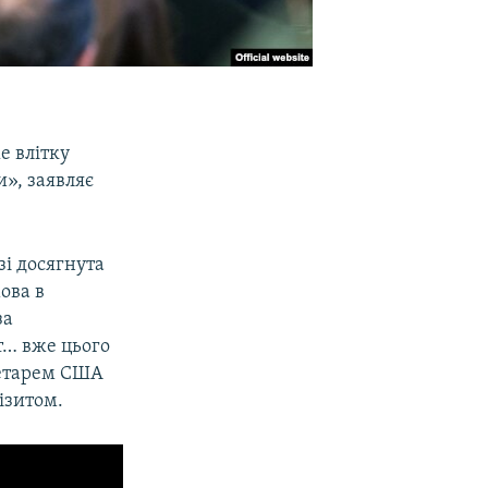
е влітку
и», заявляє
зі досягнута
ова в
за
т… вже цього
ретарем США
ізитом.