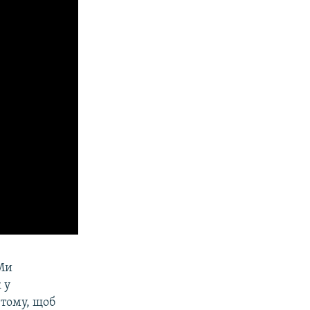
«Ми
 у
 тому, щоб