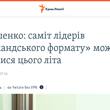
енко: саміт лідерів
андського формату» мо
ися цього літа
17:16
ь
Читати без VPN