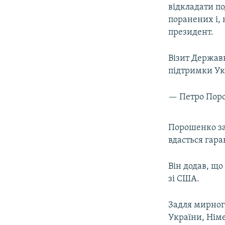
відкладати по
поранених і, 
президент.
Візит Держав
підтримки У
— Петро Пор
Порошенко за
вдасться гар
Він додав, що
зі США.
Задля мирного
України, Німе