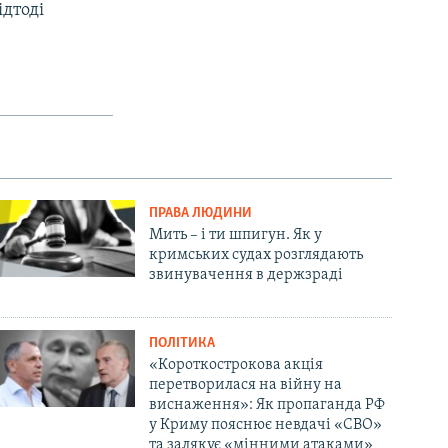
ідтоді
ПРАВА ЛЮДИНИ
Мить – і ти шпигун. Як у
кримських судах розглядають
звинувачення в держзраді
ПОЛІТИКА
«Короткострокова акція
перетворилася на війну на
виснаження»: Як пропаганда РФ
у Криму пояснює невдачі «СВО»
та залякує «мінними атаками»