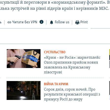
сультації й переговори в «нормандському форматі». В
ілька зустрічей на рівні лідерів країн і керівників МЗС.
ь
Читати без VPN
Follow us
Print
СУСПІЛЬСТВО
«Крим – не Росія»: маркетплейс
Ozon припинив прийом нових
замовлень на Кримському
півострові
ВІЙНА ТА КРИМ
Сорок днів, сорок ночей. Про
результати кримської операції з
примусу Росії до миру