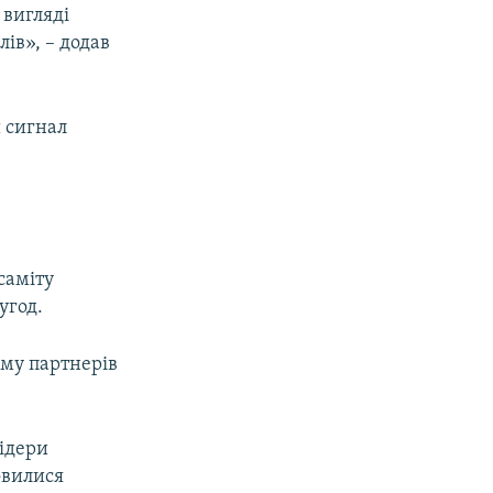
 вигляді
ів», – додав
 сигнал
саміту
угод.
ому партнерів
лідери
овилися