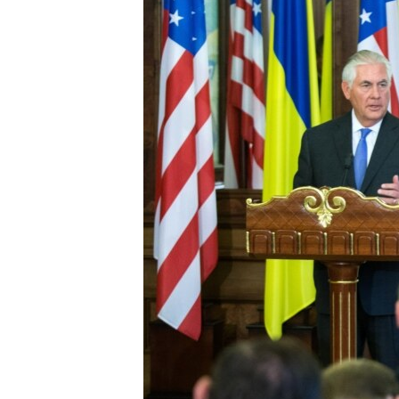
ВІДЕОУРОКИ «ELIFBE»
СВІДЧЕННЯ ОКУПАЦІЇ
УКРАЇНСЬКА ПРОБЛЕМА КРИМУ
ІНФОГРАФІКА