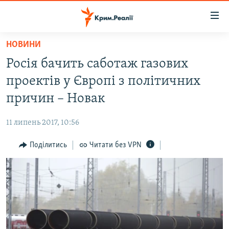
Доступність
посилання
Перейти
НОВИНИ
до
НОВИНИ
Росія бачить саботаж газових
основного
ВОДА.КРИМ
матеріалу
проектів у Європі з політичних
ВІДЕО ТА ФОТО
Перейти
причин – Новак
до
ПОЛІТИКА
основної
11 липень 2017, 10:56
БЛОГИ
навігації
Перейти
Поділитись
Читати без VPN
ПОГЛЯД
до
ІНТЕРВ'Ю
пошуку
ВСЕ ЗА ДЕНЬ
СПЕЦПРОЕКТИ
ЯК ОБІЙТИ БЛОКУВАННЯ
ДЕПОРТАЦІЯ