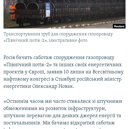
ВІДЕОУРОКИ «ELIFBE»
Русский
СВІДЧЕННЯ ОКУПАЦІЇ
Qırımtatar
УКРАЇНСЬКА ПРОБЛЕМА КРИМУ
Транспортування труб для спорудження газопроводу
ДОЛУЧАЙСЯ!
ІНФОГРАФІКА
«Північний потік-2», ілюстративне фото
Росія бачить саботаж спорудження газопроводу
Усі сайти RFE/RL
«Північний потік-2» та інших своїх енергетичних
проектів у Європі, заявив 10 липня на Всесвітньому
нафтовому конгресі в Стамбулі російський міністр
енергетики Олександр Новак.
«Останнім часом ми часто стикалися зі штучними
обмеженнями на розвиток інфраструктури,
штучною перевагою для деяких джерел енергії та
постачальників. Ми бачимо відкритий саботаж