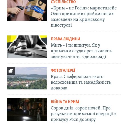
СУСПІЛЬСТВО
«Крим – не Росія»: маркетплейс
Ozon припинив прийом нових
замовлень на Кримському
півострові
ПРАВА ЛЮДИНИ
Мить – і ти шпигун. Як у
кримських судах розглядають
звинувачення в держзраді
ФОТОГАЛЕРЕЇ
Краса Сімферопольського
водосховища та занедбаність
довкола
ВІЙНА ТА КРИМ
Сорок днів, сорок ночей. Про
результати кримської операції з
примусу Росії до миру