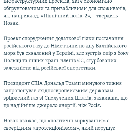
інфраструктурних проектів, які є економічно
обґрунтованими та привабливими для споживачів,
як, наприклад, «Північний потік-2», – твердить
Новак.
Проект спорудження додаткової гілки постачання
російського газу до Німеччини по дну Балтійського
моря був схвалений у Берліні, але зустрів опір з боку
Польщі та інших країн-членів ЄС, стурбованих
залежністю від російської енергетики.
Президент США Дональд Трамп минулого тижня
запропонував східноєвропейським державам
зріджений газ зі Сполучених Штатів, заявивши, що
це надійніше джерело енергії, ніж Росія.
Новак вважає, що «політичні міркування» є
своєрідним «протекціонізмом», який порушує