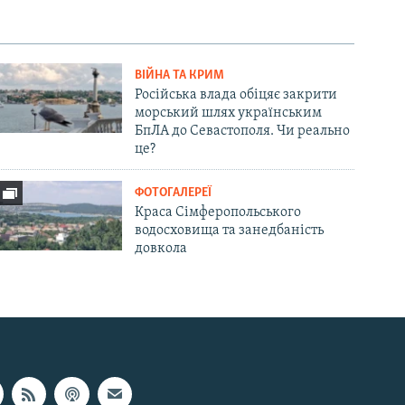
ВІЙНА ТА КРИМ
Російська влада обіцяє закрити
морський шлях українським
БпЛА до Севастополя. Чи реально
це?
ФОТОГАЛЕРЕЇ
Краса Сімферопольського
водосховища та занедбаність
довкола