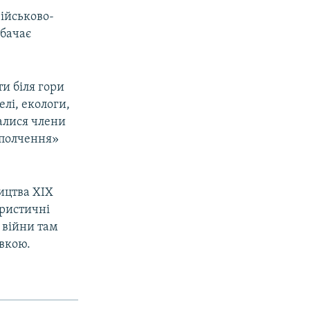
військово-
дбачає
и біля гори
лі, екологи,
валися члени
ополчення»
ицтва XIX
уристичні
ї війни там
івкою.