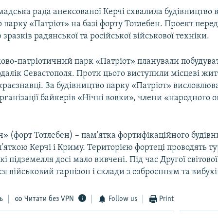
мадська рада анексованої Керчі схвалила будівництво 
 парку «Патріот» на базі форту Тотлебен. Проект пере
зразків радянської та російської військової техніки.
ково-патріотичний парк «Патріот» планували побудуват
далік Севастополя. Проти цього виступили місцеві жите
краєзнавці. За будівництво парку «Патріот» висловлю
рганізації байкерів «Нічні вовки», члени «народного 
» (форт Тотлебен) – пам'ятка фортифікаційного будівн
ам'яткою Керчі і Криму. Територією фортеці проводять т
кі підземелля досі мало вивчені. Під час Другої світово
я військовий гарнізон і склади з озброєнням та вибух
ь
Читати без VPN
Follow us
Print