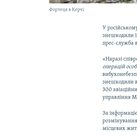
Фортеця в Керчі
У російськом
знешкодили 13
прес-служба в
«Наразі співр
операцій особ
вибухонебезпе
знешкодили в
300 авіаційни
управління М
За інформаціє
розмінування 
місцевих жит