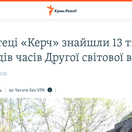
теці «Керч» знайшли 13 
ів часів Другої світової 
1:21
ь
Читати без VPN