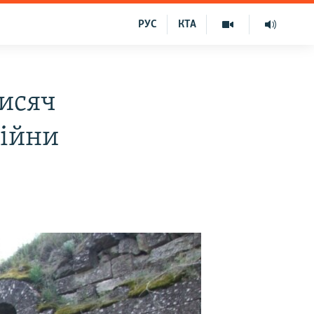
РУС
КТА
тисяч
війни