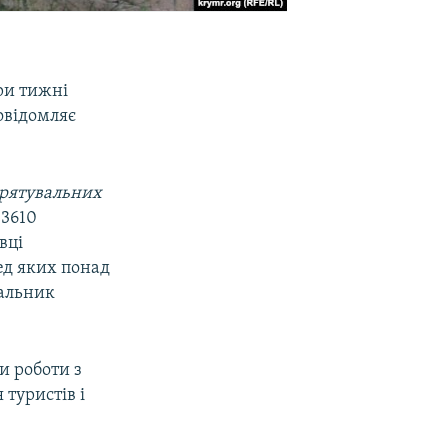
ри тижні
овідомляє
 рятувальних
13610
вці
ед яких понад
чальник
и роботи з
туристів і