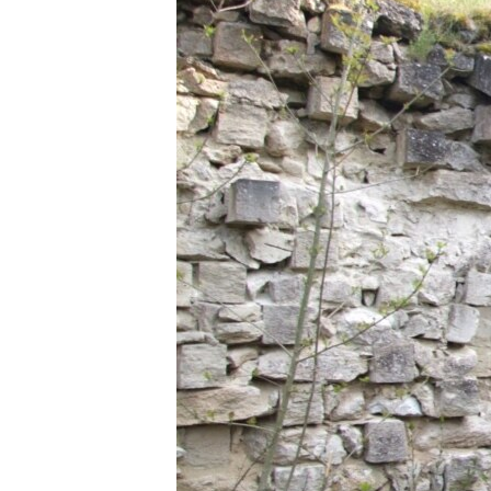
ВІДЕОУРОКИ «ELIFBE»
СВІДЧЕННЯ ОКУПАЦІЇ
УКРАЇНСЬКА ПРОБЛЕМА КРИМУ
ІНФОГРАФІКА