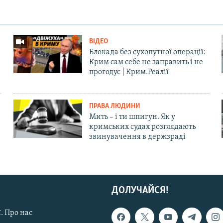
ВІДЕО
Блокада без сухопутної операції:
Крим сам себе не заправить і не
прогодує | Крим.Реалії
ПРАВА ЛЮДИНИ
Мить – і ти шпигун. Як у
кримських судах розглядають
звинувачення в держзраді
ДОЛУЧАЙСЯ!
. Про нас