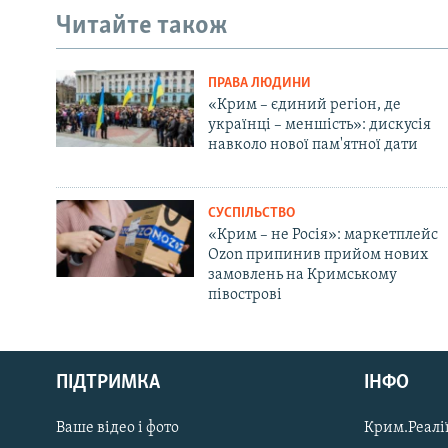
Читайте також
ПРАВА ЛЮДИНИ
«Крим – єдиний регіон, де
українці – меншість»: дискусія
навколо нової пам'ятної дати
СУСПІЛЬСТВО
«Крим – не Росія»: маркетплейс
Ozon припинив прийом нових
замовлень на Кримському
півострові
Русский
ПІДТРИМКА
ІНФО
Qırımtatar
Ваше відео і фото
Крим.Реалії
ДОЛУЧАЙСЯ!