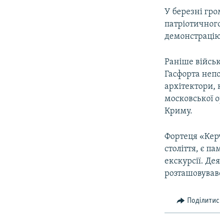
У березні гро
патріотичного
демонстрацію 
Раніше війсь
Гасфорта непо
архітектори, 
московської о
Криму.
Фортеця «Керч
століття, є п
екскурсії. Дея
розташовувавс
Поділитис