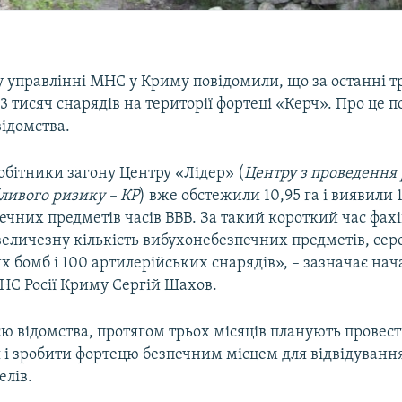
у управлінні МНС у Криму повідомили, що за останні т
 тисяч снарядів на території фортеці «Керч». Про це п
ідомства.
обітники загону Центру «Лідер» (
Центру з проведення
ливого ризику – КР
) вже обстежили 10,95 га і виявили 
чних предметів часів ВВВ. За такий короткий час фахі
еличезну кількість вибухонебезпечних предметів, сер
х бомб і 100 артилерійських снарядів», – зазначає на
НС Росії Криму Сергій Шахов.
ю відомства, протягом трьох місяців планують провест
і зробити фортецю безпечним місцем для відвідування 
елів.