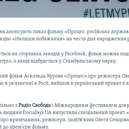
пня анонсують показ фільму «Процес: російська держав
акцію «Напиши побажання» на честь дня народження 
ться на сторінках заходів у Facebook, фільм можна по
трі», а акція відбудеться у Стамбульському парку.
ий фільм Аскольда Курова «Процес» про режисера Оле
є в ув'язненні в Росії, вийшов в український прокат 6 к
пільно з
Радiо Свобода
і Міжнародним фестивалем док
ва людини Docudays UA випустили спеціальний проект 
 про кримчанина, режисера, політв'язня Олега Сенцова
 до прем'єри фільму.