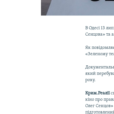
В Одесі 13 ли
Сенцова» та 
Як повідомляє
«Зеленому теа
Документальн
який перебува
року.
Крим.Реалії
с
кіно про пра
Олег Сенцов»
підготовлений