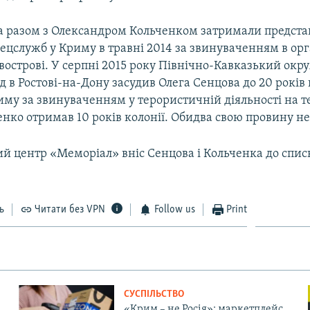
а разом з Олександром Кольченком затримали предст
ецслужб у Криму в травні 2014 за звинуваченням в орг
івострові. У серпні 2015 року Північно-Кавказький ок
д в Ростові-на-Дону засудив Олега Сенцова до 20 років 
му за звинуваченням у терористичній діяльності на т
нко отримав 10 років колонії. Обидва свою провину не
й центр «Меморіал» вніс Сенцова і Кольченка до спис
ь
Читати без VPN
Follow us
Print
СУСПІЛЬСТВО
«Крим – не Росія»: маркетплейс