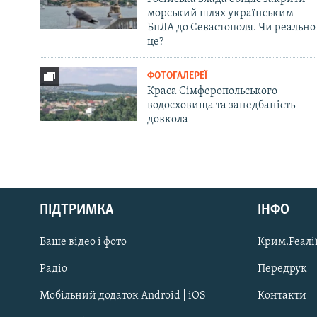
морський шлях українським
БпЛА до Севастополя. Чи реально
це?
ФОТОГАЛЕРЕЇ
Краса Сімферопольського
водосховища та занедбаність
довкола
Русский
ПІДТРИМКА
ІНФО
Qırımtatar
Ваше відео і фото
Крим.Реалії
ДОЛУЧАЙСЯ!
Радіо
Передрук
Мобільний додаток Android | iOS
Контакти