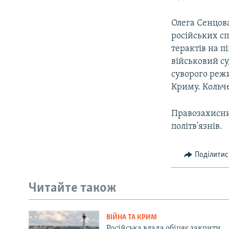
Олега Сенцов
російських сп
терактів на п
військовий су
суворого режи
Криму. Кольче
Правозахисни
політв'язнів.
Поділитис
Читайте також
ВІЙНА ТА КРИМ
Російська влада обіцяє закрити