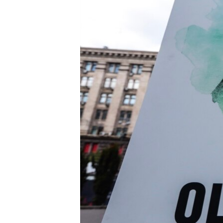
ВІДЕОУРОКИ «ELIFBE»
СВІДЧЕННЯ ОКУПАЦІЇ
УКРАЇНСЬКА ПРОБЛЕМА КРИМУ
ІНФОГРАФІКА