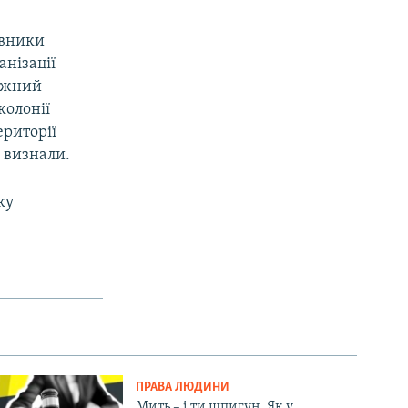
авники
анізації
ружний
колонії
ериторії
 визнали.
ку
ПРАВА ЛЮДИНИ
Мить – і ти шпигун. Як у