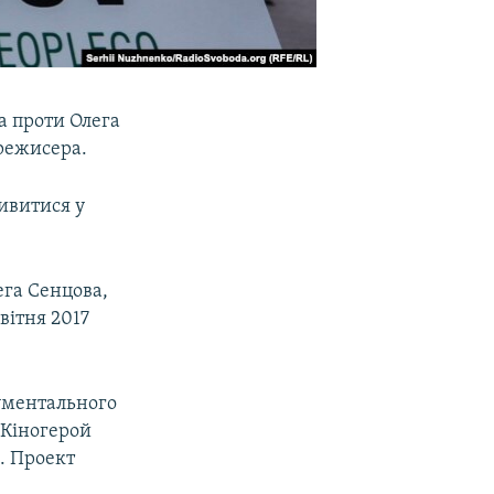
а проти Олега
режисера.
дивитися у
га Сенцова,
вітня 2017
ументального
«Кіногерой
. Проект