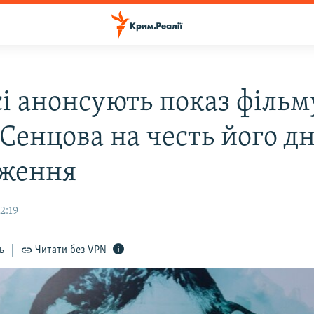
сі анонсують показ фільм
Сенцова на честь його д
ження
2:19
ь
Читати без VPN