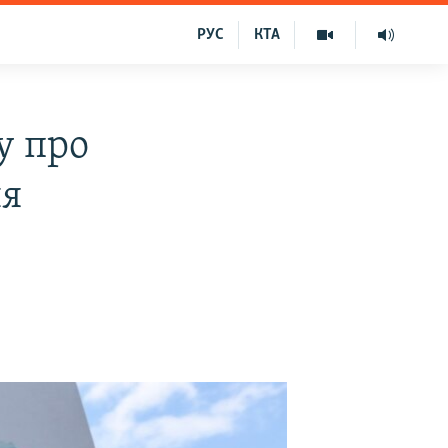
РУС
КТА
у про
ня