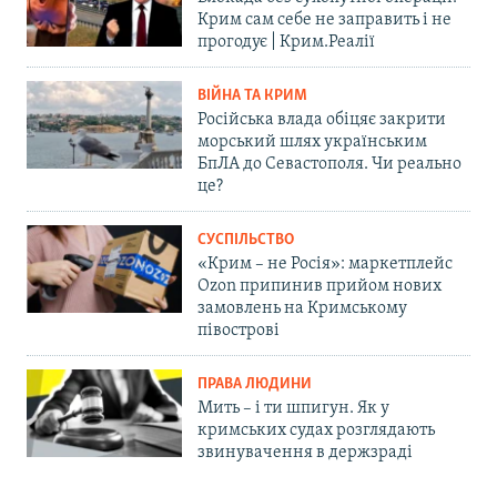
Крим сам себе не заправить і не
прогодує | Крим.Реалії
ВІЙНА ТА КРИМ
Російська влада обіцяє закрити
морський шлях українським
БпЛА до Севастополя. Чи реально
це?
СУСПІЛЬСТВО
«Крим – не Росія»: маркетплейс
Ozon припинив прийом нових
замовлень на Кримському
півострові
ПРАВА ЛЮДИНИ
Мить – і ти шпигун. Як у
кримських судах розглядають
звинувачення в держзраді