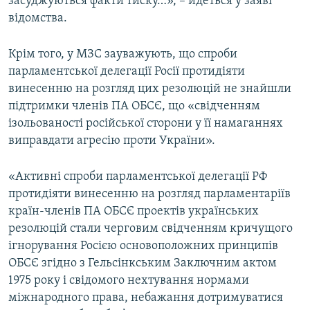
засуджуються факти тиску…», – йдеться у заяві
відомства.
Крім того, у МЗС зауважують, що спроби
парламентської делегації Росії протидіяти
винесенню на розгляд цих резолюцій не знайшли
підтримки членів ПА ОБСЄ, що «свідченням
ізольованості російської сторони у її намаганнях
виправдати агресію проти України».
«Активні спроби парламентської делегації РФ
протидіяти винесенню на розгляд парламентаріїв
країн-членів ПА ОБСЄ проектів українських
резолюцій стали черговим свідченням кричущого
ігнорування Росією основоположних принципів
ОБСЄ згідно з Гельсінкським Заключним актом
1975 року і свідомого нехтування нормами
міжнародного права, небажання дотримуватися