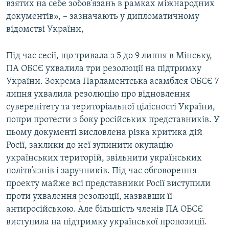
взятих на себе зобов’язань в рамках міжнародних
документів», – зазначають у дипломатичному
відомстві України,
Під час сесії, що тривала з 5 до 9 липня в Мінську,
ПА ОБСЄ ухвалила три резолюції на підтримку
України. Зокрема Парламентська асамблея ОБСЄ 7
липня ухвалила резолюцію про відновлення
суверенітету та територіальної цілісності України,
попри протести з боку російських представників. У
цьому документі висловлена різка критика дій
Росії, заклики до неї зупинити окупацію
українських територій, звільнити українських
політв’язнів і заручників. Під час обговорення
проекту майже всі представники Росії виступили
проти ухвалення резолюції, назвавши її
антиросійською. Але більшість членів ПА ОБСЄ
виступила на підтримку української пропозиції.