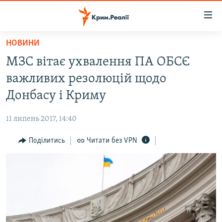
Доступність
посилання
Перейти
НОВИНИ
до
НОВИНИ
МЗС вітає ухвалення ПА ОБСЄ
основного
ВОДА.КРИМ
матеріалу
важливих резолюцій щодо
ВІДЕО ТА ФОТО
Перейти
Донбасу і Криму
до
ПОЛІТИКА
основної
11 липень 2017, 14:40
БЛОГИ
навігації
Перейти
Поділитись
Читати без VPN
ПОГЛЯД
до
ІНТЕРВ'Ю
пошуку
ВСЕ ЗА ДЕНЬ
СПЕЦПРОЕКТИ
ЯК ОБІЙТИ БЛОКУВАННЯ
ДЕПОРТАЦІЯ