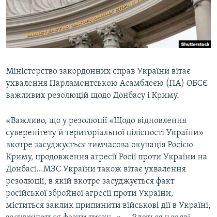
ВІДЕОУРОКИ «ELIFBE»
Русский
СВІДЧЕННЯ ОКУПАЦІЇ
Qırımtatar
УКРАЇНСЬКА ПРОБЛЕМА КРИМУ
ДОЛУЧАЙСЯ!
ІНФОГРАФІКА
Міністерство закордонних справ України вітає
ухвалення Парламентською Асамблеєю (ПА) ОБСЄ
важливих резолюцій щодо Донбасу і Криму.
Усі сайти RFE/RL
«Важливо, що у резолюції «Щодо відновлення
суверенітету й територіальної цілісності України»
вкотре засуджується тимчасова окупація Росією
Криму, продовження агресії Росії проти України на
Донбасі…МЗС України також вітає ухвалення
резолюції, в якій вкотре засуджується факт
російської збройної агресії проти України,
міститься заклик припинити військові дії в Україні,