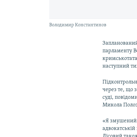
Володимир Константинов
Запланований
парламенту Во
кримськотата
наступний ти
Підконтрольн
через те, що 
суді, повідом
Микола Полоз
«Я змушений б
адвокатській 
Лісовий також