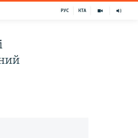
РУС
КТА
і
пний