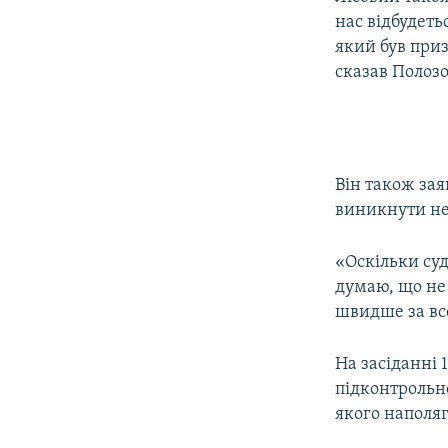
нас відбудеть
який був при
сказав Полозо
Він також зая
виникнути не
«Оскільки суд
думаю, що не 
швидше за все
На засіданні 
підконтрольн
якого наполяг