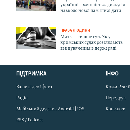
українці – меншість»: дискусія
навколо нової пам'ятної дати
ПРАВА ЛЮДИНИ
Мить – і ти шпигун. Як у
кримських судах розглядають
звинувачення в держзраді
Русский
ПІДТРИМКА
ІНФО
Qırımtatar
Ваше відео і фото
Крим.Реалії
ДОЛУЧАЙСЯ!
Радіо
Передрук
Мобільний додаток Android | iOS
Контакти
RSS / Podcast
Усі сайти RFE/RL