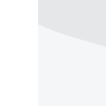
ВІДЕОУРОКИ «ELIFBE»
СВІДЧЕННЯ ОКУПАЦІЇ
УКРАЇНСЬКА ПРОБЛЕМА КРИМУ
ІНФОГРАФІКА