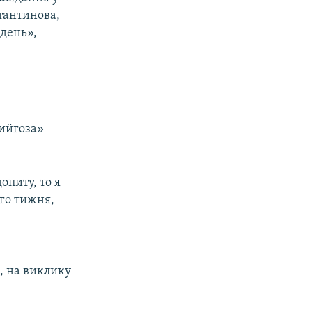
стантинова,
день», –
Чийгоза»
опиту, то я
ого тижня,
, на виклику