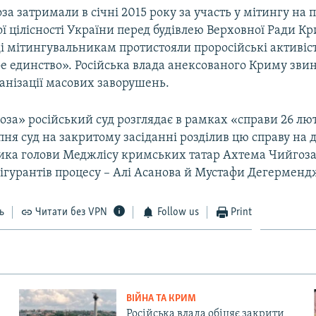
а затримали в січні 2015 року за участь у мітингу на 
ї цілісності України перед будівлею Верховної Ради К
ді мітингувальникам протистояли проросійські активіст
ое единство». Російська влада анексованого Криму зви
анізації масових заворушень.
за» російський суд розглядає в рамках «справи 26 лют
ипня суд на закритому засіданні розділив цю справу на д
ика голови Меджлісу кримських татар Ахтема Чийгоза
ігурантів процесу – Алі Асанова й Мустафи Дегерменд
ь
Читати без VPN
Follow us
Print
ВІЙНА ТА КРИМ
Російська влада обіцяє закрити