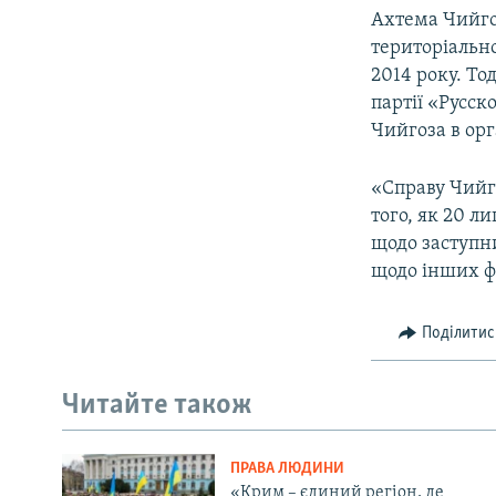
Ахтема Чийгоз
територіально
2014 року. То
партії «Русск
Чийгоза в орг
«Справу Чийго
того, як 20 л
щодо заступн
щодо інших ф
Поділитис
Читайте також
ПРАВА ЛЮДИНИ
«Крим – єдиний регіон, де