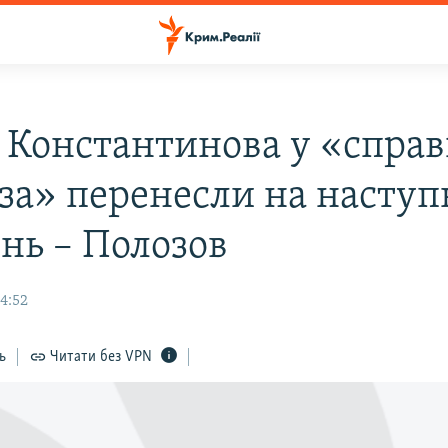
 Константинова у «справ
за» перенесли на насту
нь – Полозов
14:52
ь
Читати без VPN