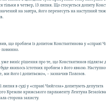
ся тільки в четвер, 13 липня. Що стосується допиту Кон
значений на завтра, його перенесуть на наступний тиж
в.
вив, що проблем із допитом Константинова у «справі 
 повинно.
 уже виніс рішення про те, що Константинов підлягає д
буде якихось істотних проблем з його явкою. Наступн
, ми його і допитаємо», – зазначив Полозов.
11 липня в суді у «справі Чийгоза» допитують депутата
ого Кремлю кримського парламенту Лентуна Безазієва
ала сторона захисту.