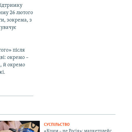
підтримку
риму 26 лютого
и, зокрема, з
нувачує
ого» після
ві: окремо –
, й окремо
жі.
СУСПІЛЬСТВО
«Крим – не Росія»: маркетплейс