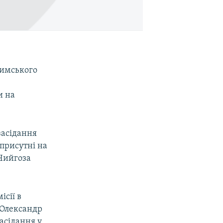
римського
и на
засідання
 присутні на
 Чийгоза
ісії в
і Олександр
асідання у