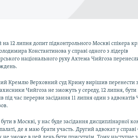
 на 12 липня допит підконтрольного Москві спікера к
лодимира Константинова у справі одного з лідерів
рського національного руху Ахтема Чийгоза перенесл
ждень.
ий Кремлю Верховний суд Криму вирішив перенести 
захисники Чийгоза не зможуть у середу, 12 липня, бути
ив під час перерви засідання 11 липня один з адвокатів
ов.
ути в Москві, у нас буде засідання дисциплінарної ком
палаті, де я маю брати участь. Другий адвокат у справ
 не зможе в цей день бути присутнім. Тому наступне з