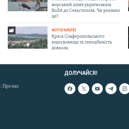
морський шлях українським
БпЛА до Севастополя. Чи реально
це?
ФОТОГАЛЕРЕЇ
Краса Сімферопольського
водосховища та занедбаність
довкола
ДОЛУЧАЙСЯ!
. Про нас