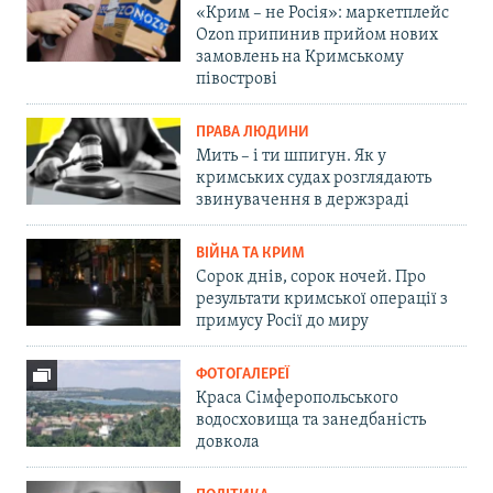
«Крим – не Росія»: маркетплейс
Ozon припинив прийом нових
замовлень на Кримському
півострові
ПРАВА ЛЮДИНИ
Мить – і ти шпигун. Як у
кримських судах розглядають
звинувачення в держзраді
ВІЙНА ТА КРИМ
Сорок днів, сорок ночей. Про
результати кримської операції з
примусу Росії до миру
ФОТОГАЛЕРЕЇ
Краса Сімферопольського
водосховища та занедбаність
довкола