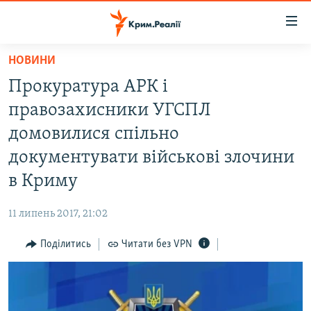
Доступність
посилання
Перейти
НОВИНИ
до
НОВИНИ
Прокуратура АРК і
основного
ВОДА.КРИМ
матеріалу
правозахисники УГСПЛ
ВІДЕО ТА ФОТО
Перейти
домовилися спільно
до
ПОЛІТИКА
документувати військові злочини
основної
БЛОГИ
навігації
в Криму
Перейти
ПОГЛЯД
до
11 липень 2017, 21:02
ІНТЕРВ'Ю
пошуку
Поділитись
Читати без VPN
ВСЕ ЗА ДЕНЬ
СПЕЦПРОЕКТИ
ЯК ОБІЙТИ БЛОКУВАННЯ
ДЕПОРТАЦІЯ