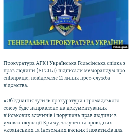
ВІДЕОУРОКИ «ELIFBE»
Русский
СВІДЧЕННЯ ОКУПАЦІЇ
Qırımtatar
УКРАЇНСЬКА ПРОБЛЕМА КРИМУ
ДОЛУЧАЙСЯ!
ІНФОГРАФІКА
Прокуратура АРК і Українська Гельсінська спілка з
Усі сайти RFE/RL
прав людини (УГСПЛ) підписали меморандум про
співпрацю, повідомляє 11 липня прес-служба
відомства.
«Об'єднання зусиль прокуратури і громадського
союзу буде направлено на документування
військових злочинів і порушень прав людини в
умовах окупації Криму, залучення провідних
українських та іноземних вчених і практиків для