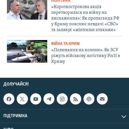
ПОЛІТИКА
«Короткострокова акція
перетворилася на війну на
виснаження»: Як пропаганда РФ
у Криму пояснює невдачі «СВО»
та залякує «мінними атаками»
ВІЙНА ТА КРИМ
«Полювання на колони». Як ЗСУ
ріжуть військову логістику Росії в
Криму
ДОЛУЧАЙСЯ!
ПІДТРИМКА