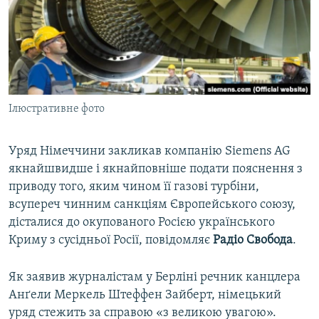
ВІДЕОУРОКИ «ELIFBE»
Русский
СВІДЧЕННЯ ОКУПАЦІЇ
Qırımtatar
УКРАЇНСЬКА ПРОБЛЕМА КРИМУ
ДОЛУЧАЙСЯ!
ІНФОГРАФІКА
Ілюстративне фото
Уряд Німеччини закликав компанію Siemens AG
Усі сайти RFE/RL
якнайшвидше і якнайповніше подати пояснення з
приводу того, яким чином її газові турбіни,
всупереч чинним санкціям Європейського союзу,
дісталися до окупованого Росією українського
Криму з сусідньої Росії, повідомляє
Радіо Свобода
.
Як заявив журналістам у Берліні речник канцлера
Анґели Меркель Штеффен Зайберт, німецький
уряд стежить за справою «з великою увагою».