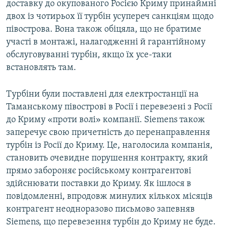
доставку до окупованого Росією Криму принаймні
двох із чотирьох її турбін усупереч санкціям щодо
півострова. Вона також обіцяла, що не братиме
участі в монтажі, налагодженні й гарантійному
обслуговуванні турбін, якщо їх усе-таки
встановлять там.
Турбіни були поставлені для електростанції на
Таманському півострові в Росії і перевезені з Росії
до Криму «проти волі» компанії. Siemens також
заперечує свою причетність до перенаправлення
турбін із Росії до Криму. Це, наголосила компанія,
становить очевидне порушення контракту, який
прямо забороняє російському контрагентові
здійснювати поставки до Криму. Як ішлося в
повідомленні, впродовж минулих кількох місяців
контрагент неодноразово письмово запевняв
Siemens, що перевезення турбін до Криму не буде.