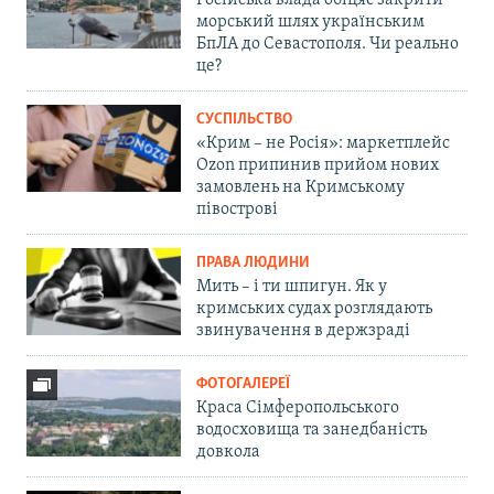
Російська влада обіцяє закрити
морський шлях українським
БпЛА до Севастополя. Чи реально
це?
СУСПІЛЬСТВО
«Крим – не Росія»: маркетплейс
Ozon припинив прийом нових
замовлень на Кримському
півострові
ПРАВА ЛЮДИНИ
Мить – і ти шпигун. Як у
кримських судах розглядають
звинувачення в держзраді
ФОТОГАЛЕРЕЇ
Краса Сімферопольського
водосховища та занедбаність
довкола