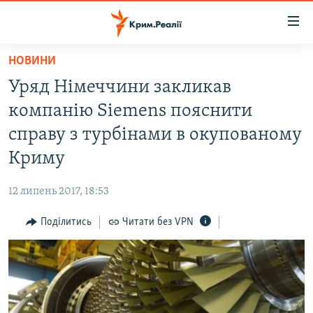
Доступність
посилання
Перейти
НОВИНИ
до
НОВИНИ
Уряд Німеччини закликав
основного
ВОДА.КРИМ
матеріалу
компанію Siemens пояснити
ВІДЕО ТА ФОТО
Перейти
справу з турбінами в окупованому
до
ПОЛІТИКА
Криму
основної
БЛОГИ
навігації
12 липень 2017, 18:53
Перейти
ПОГЛЯД
до
Поділитись
Читати без VPN
ІНТЕРВ'Ю
пошуку
ВСЕ ЗА ДЕНЬ
СПЕЦПРОЕКТИ
ЯК ОБІЙТИ БЛОКУВАННЯ
ДЕПОРТАЦІЯ