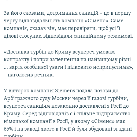
За його словами, дотримання санкцій – це в першу
чергу відповідальність компанії «Сіменс». Саме
компанія, сказав він, має перевіряти, щоб усі її
ділові стосунки відповідали санкційному режимові.
«Доставка турбін до Криму всупереч умовам
контракту і попри запевнення на найвищому рівні
… варта особливої уваги і цілковито неприпустима»,
– наголосив речник.
У вівторок компанія Siemens подала позови до
Арбітражного суду Москви через її газові турбіни,
всупереч санкціям незаконно доставлені з Росії до
Криму. Серед відповідачів є і спільне підприємство
німецької компанії в Росії, у якому «Сіменс» має
65% і на заводі якого в Росії й були збудовані згадані
турбіни.