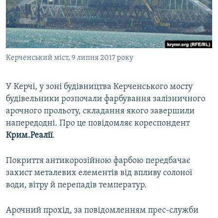
ВІДЕОУРОКИ «ELIFBE»
Русский
СВІДЧЕННЯ ОКУПАЦІЇ
Qırımtatar
УКРАЇНСЬКА ПРОБЛЕМА КРИМУ
Керченський міст, 9 липня 2017 року
ДОЛУЧАЙСЯ!
ІНФОГРАФІКА
У Керчі, у зоні будівництва Керченського мосту
будівельники розпочали фарбування залізничного
Усі сайти RFE/RL
арочного прольоту, складання якого завершили
напередодні. Про це повідомляє кореспондент
Крим.Реалії
.
Покриття антикорозійною фарбою передбачає
захист металевих елементів від впливу солоної
води, вітру й перепадів температур.
Арочний прохід, за повідомленням прес-служби