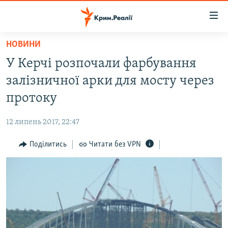
Доступність
посилання
Перейти
НОВИНИ
до
НОВИНИ
У Керчі розпочали фарбування
основного
ВОДА.КРИМ
матеріалу
залізничної арки для мосту через
ВІДЕО ТА ФОТО
Перейти
протоку
до
ПОЛІТИКА
основної
12 липень 2017, 22:47
БЛОГИ
навігації
Перейти
Поділитись
Читати без VPN
ПОГЛЯД
до
ІНТЕРВ'Ю
пошуку
ВСЕ ЗА ДЕНЬ
СПЕЦПРОЕКТИ
ЯК ОБІЙТИ БЛОКУВАННЯ
ДЕПОРТАЦІЯ