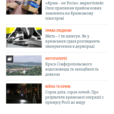
«Крим – не Росія»: маркетплейс
Ozon припинив прийом нових
замовлень на Кримському
півострові
ПРАВА ЛЮДИНИ
Мить – і ти шпигун. Як у
кримських судах розглядають
звинувачення в держзраді
ФОТОГАЛЕРЕЇ
Краса Сімферопольського
водосховища та занедбаність
довкола
ВІЙНА ТА КРИМ
Сорок днів, сорок ночей. Про
результати кримської операції з
примусу Росії до миру