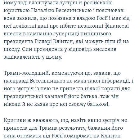
йому тоді влаштувати зустріч із російською
юристкою Наталією Веселинською і пояснював:
вона заявила, що пов’язана з владою Росії і має від
неї делікатні дані про нібито незаконні фінансові
внески в кампанію суперниці нинішнього
президента Гілларі Клінтон, які можуть піти їй на
шкоду. Син президента у відповідь висловив
зацікавленість у цьому.
Трамп-молодший, коментуючи це, заявив, що
насправді Весельницька не мала такої інформації, і
його зустріч із нею не принесла ніякої користі для
президентської кампанії його батька, тож він
ніколи й не казав про неї своєму батькові.
Критики ж вважають, що, навіть якщо зустріч не
принесла для Трампа результату, бажання його
сина отримати від Росії компромат на Клінтон