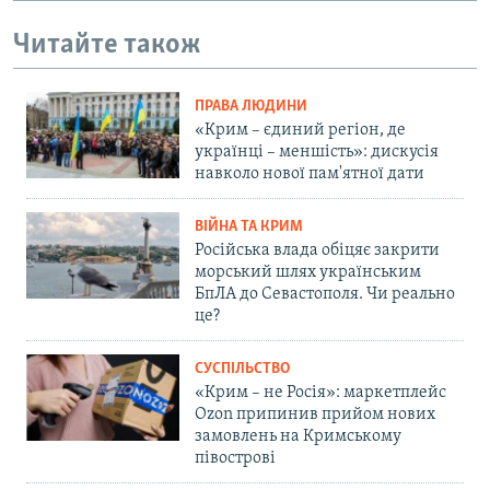
Читайте також
ПРАВА ЛЮДИНИ
«Крим – єдиний регіон, де
українці – меншість»: дискусія
навколо нової пам'ятної дати
ВІЙНА ТА КРИМ
Російська влада обіцяє закрити
морський шлях українським
БпЛА до Севастополя. Чи реально
це?
СУСПІЛЬСТВО
«Крим – не Росія»: маркетплейс
Ozon припинив прийом нових
замовлень на Кримському
півострові