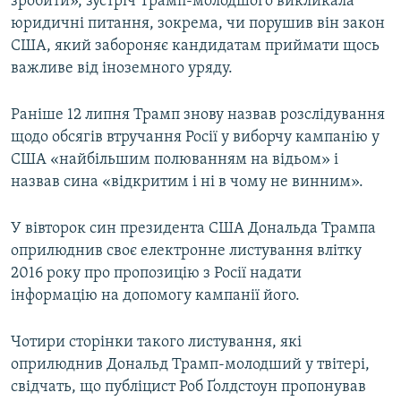
зробити», зустріч Трамп-молодшого викликала
юридичні питання, зокрема, чи порушив він закон
США, який забороняє кандидатам приймати щось
важливе від іноземного уряду.
Раніше 12 липня Трамп знову назвав розслідування
щодо обсягів втручання Росії у виборчу кампанію у
США «найбільшим полюванням на відьом» і
назвав сина «відкритим і ні в чому не винним».
У вівторок син президента США Дональда Трампа
оприлюднив своє електронне листування влітку
2016 року про пропозицію з Росії надати
інформацію на допомогу кампанії його.
Чотири сторінки такого листування, які
оприлюднив Дональд Трамп-молодший у твітері,
свідчать, що публіцист Роб Ґолдстоун пропонував