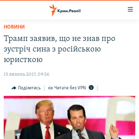
Доступність
посилання
Перейти
НОВИНИ
до
НОВИНИ
Трамп заявив, що не знав про
основного
ВОДА.КРИМ
матеріалу
зустріч сина з російською
ВІДЕО ТА ФОТО
Перейти
юристкою
до
ПОЛІТИКА
основної
13 липень 2017, 09:56
БЛОГИ
навігації
Перейти
Поділитись
Читати без VPN
ПОГЛЯД
до
ІНТЕРВ'Ю
пошуку
ВСЕ ЗА ДЕНЬ
СПЕЦПРОЕКТИ
ЯК ОБІЙТИ БЛОКУВАННЯ
ДЕПОРТАЦІЯ