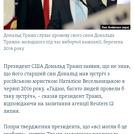
ВІДЕОУРОКИ «ELIFBE»
Русский
СВІДЧЕННЯ ОКУПАЦІЇ
Qırımtatar
УКРАЇНСЬКА ПРОБЛЕМА КРИМУ
Дональд Трамп слухає промову свого сина Дональда
ДОЛУЧАЙСЯ!
ІНФОГРАФІКА
Трампа-молодшого під час виборчої кампанії, березень
2016 року
Усі сайти RFE/RL
Президент США Дональд Трамп заявив, що не знав,
що його старший син Дональд мав зустріч з
російською юристкою Наталією Весельницькою в
червні 2016 року. «Гадаю, багато людей провели б
таку зустріч», – сказав президент Трамп,
відповідаючи на запитання агенції Reuters 12
липня.
Попри твердження президента, що «всі могли б це