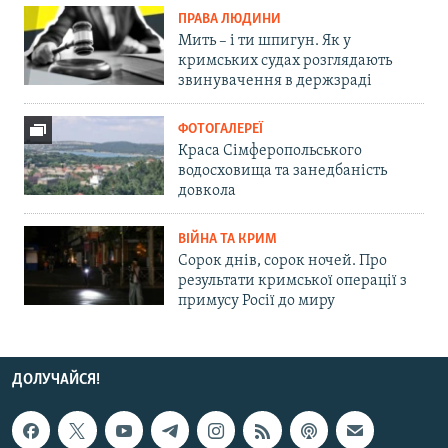
ПРАВА ЛЮДИНИ
Мить – і ти шпигун. Як у
кримських судах розглядають
звинувачення в держзраді
ФОТОГАЛЕРЕЇ
Краса Сімферопольського
водосховища та занедбаність
довкола
ВІЙНА ТА КРИМ
Сорок днів, сорок ночей. Про
результати кримської операції з
примусу Росії до миру
ДОЛУЧАЙСЯ!