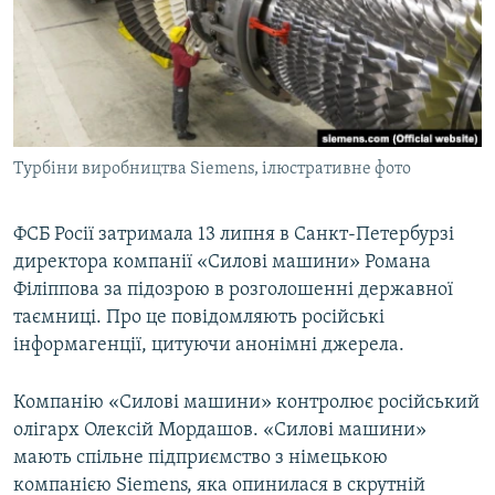
ВІДЕОУРОКИ «ELIFBE»
Русский
СВІДЧЕННЯ ОКУПАЦІЇ
Qırımtatar
УКРАЇНСЬКА ПРОБЛЕМА КРИМУ
ДОЛУЧАЙСЯ!
ІНФОГРАФІКА
Турбіни виробництва Siemens, ілюстративне фото
ФСБ Росії затримала 13 липня в Санкт-Петербурзі
Усі сайти RFE/RL
директора компанії «Силові машини» Романа
Філіппова за підозрою в розголошенні державної
таємниці. Про це повідомляють російські
інформагенції, цитуючи анонімні джерела.
Компанію «Силові машини» контролює російський
олігарх Олексій Мордашов. «Силові машини»
мають спільне підприємство з німецькою
компанією Siemens, яка опинилася в скрутній