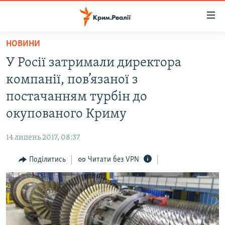
Доступність
посилання
Перейти
НОВИНИ
до
НОВИНИ
У Росії затримали директора
основного
ВОДА.КРИМ
матеріалу
компанії, пов’язаної з
ВІДЕО ТА ФОТО
Перейти
постачанням турбін до
до
ПОЛІТИКА
окупованого Криму
основної
БЛОГИ
навігації
14 липень 2017, 08:37
Перейти
ПОГЛЯД
до
Поділитись
Читати без VPN
ІНТЕРВ'Ю
пошуку
ВСЕ ЗА ДЕНЬ
СПЕЦПРОЕКТИ
ЯК ОБІЙТИ БЛОКУВАННЯ
ДЕПОРТАЦІЯ