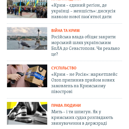
«Крим – єдиний регіон, де
українці – меншість»: дискусія
навколо нової пам'ятної дати
ВІЙНА ТА КРИМ
Російська влада обіцяє закрити
морський шлях українським
БпЛА до Севастополя. Чи реально
це?
СУСПІЛЬСТВО
«Крим – не Росія»: маркетплейс
Ozon припинив прийом нових
замовлень на Кримському
півострові
ПРАВА ЛЮДИНИ
Мить – і ти шпигун. Як у
кримських судах розглядають
звинувачення в держзраді