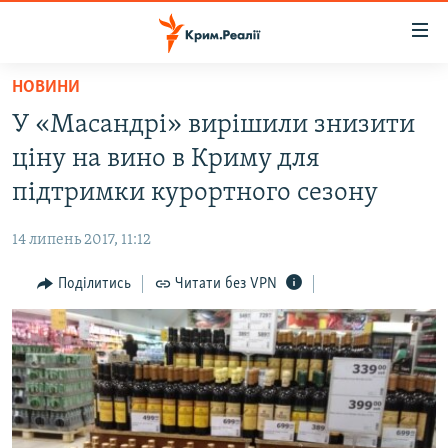
Доступність
посилання
Перейти
НОВИНИ
до
НОВИНИ
У «Масандрі» вирішили знизити
основного
ВОДА.КРИМ
матеріалу
ціну на вино в Криму для
ВІДЕО ТА ФОТО
Перейти
підтримки курортного сезону
до
ПОЛІТИКА
основної
14 липень 2017, 11:12
БЛОГИ
навігації
Перейти
Поділитись
Читати без VPN
ПОГЛЯД
до
ІНТЕРВ'Ю
пошуку
ВСЕ ЗА ДЕНЬ
СПЕЦПРОЕКТИ
ЯК ОБІЙТИ БЛОКУВАННЯ
ДЕПОРТАЦІЯ