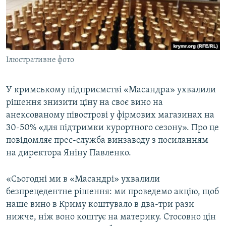
ВІДЕОУРОКИ «ELIFBE»
Русский
СВІДЧЕННЯ ОКУПАЦІЇ
Qırımtatar
УКРАЇНСЬКА ПРОБЛЕМА КРИМУ
Ілюстративне фото
ДОЛУЧАЙСЯ!
ІНФОГРАФІКА
У кримському підприємстві «Масандра» ухвалили
рішення знизити ціну на своє вино на
Усі сайти RFE/RL
анексованому півострові у фірмових магазинах на
30-50% «для підтримки курортного сезону». Про це
повідомляє прес-служба винзаводу з посиланням
на директора Яніну Павленко.
«Сьогодні ми в «Масандрі» ухвалили
безпрецедентне рішення: ми проведемо акцію, щоб
наше вино в Криму коштувало в два-три рази
нижче, ніж воно коштує на материку. Стосовно цін