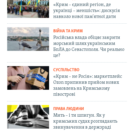
«Крим – єдиний регіон, де
українці – меншість»: дискусія
навколо нової пам'ятної дати
ВІЙНА ТА КРИМ
Російська влада обіцяє закрити
морський шлях українським
БпЛА до Севастополя. Чи реально
це?
СУСПІЛЬСТВО
«Крим – не Росія»: маркетплейс
Ozon припинив прийом нових
замовлень на Кримському
півострові
ПРАВА ЛЮДИНИ
Мить – і ти шпигун. Як у
кримських судах розглядають
звинувачення в держзраді