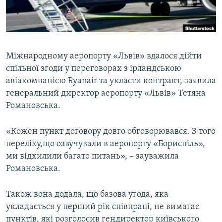
ВІДЕОУРОКИ «ELIFBE»
Русский
СВІДЧЕННЯ ОКУПАЦІЇ
Qırımtatar
УКРАЇНСЬКА ПРОБЛЕМА КРИМУ
Міжнародному аеропорту «Львів» вдалося дійти
ДОЛУЧАЙСЯ!
ІНФОГРАФІКА
спільної згоди у переговорах з ірландською
авіакомпанією Ryanair та укласти контракт, заявила
генеральний директор аеропорту «Львів» Тетяна
Романовська.
Усі сайти RFE/RL
«Кожен пункт договору довго обговорювався. З того
переліку,що озвучували в аеропорту «Бориспіль»,
ми відхилили багато питань», – зауважила
Романовська.
Також вона додала, що базова угода, яка
укладається у перший рік співпраці, не вимагає
пунктів, які розголосив гендиректор київського