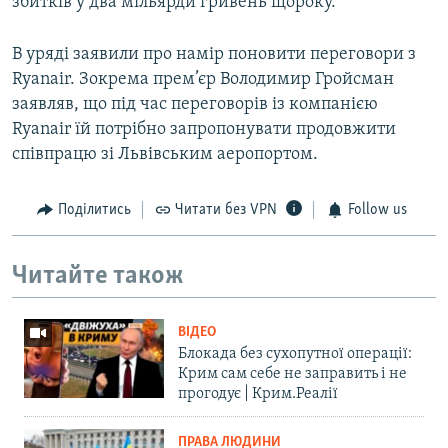
збитків у два мільярди гривень щороку.
В уряді заявили про намір поновити переговори з
Ryanair. Зокрема прем’єр Володимир Гройсман
заявляв, що під час переговорів із компанією
Ryanair їй потрібно запропонувати продовжити
співпрацю зі Львівським аеропортом.
Поділитись
Читати без VPN
Follow us
Читайте також
ВІДЕО
Блокада без сухопутної операції:
Крим сам себе не заправить і не
прогодує | Крим.Реалії
ПРАВА ЛЮДИНИ