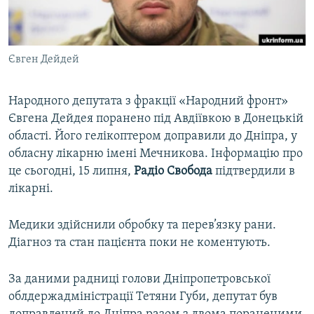
ВІДЕОУРОКИ «ELIFBE»
Русский
СВІДЧЕННЯ ОКУПАЦІЇ
Qırımtatar
Євген Дейдей
УКРАЇНСЬКА ПРОБЛЕМА КРИМУ
ДОЛУЧАЙСЯ!
ІНФОГРАФІКА
Народного депутата з фракції «Народний фронт»
Євгена Дейдея поранено під Авдіївкою в Донецькій
області. Його гелікоптером доправили до Дніпра, у
Усі сайти RFE/RL
обласну лікарню імені Мечникова. Інформацію про
це сьогодні, 15 липня,
Радіо Свобода
підтвердили в
лікарні.
Медики здійснили обробку та перев’язку рани.
Діагноз та стан пацієнта поки не коментують.
За даними радниці голови Дніпропетровської
облдержадміністрації Тетяни Губи, депутат був