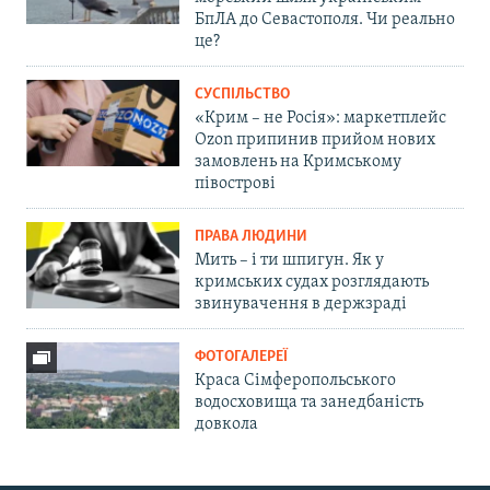
БпЛА до Севастополя. Чи реально
це?
СУСПІЛЬСТВО
«Крим – не Росія»: маркетплейс
Ozon припинив прийом нових
замовлень на Кримському
півострові
ПРАВА ЛЮДИНИ
Мить – і ти шпигун. Як у
кримських судах розглядають
звинувачення в держзраді
ФОТОГАЛЕРЕЇ
Краса Сімферопольського
водосховища та занедбаність
довкола