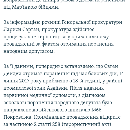
доправлений до Дніпра разом з двома пораненими
під Мар’їнкою бійцями.
За інформацією речниці Генеральної прокуратури
Лариси Сарган, прокуратура здійснює
процесуальне керівництво у кримінальному
провадженні за фактом отримання поранення
народним депутатом.
За її даними, попередньо встановлено, що Євген
Дейдей отримав поранення під час бойових дій, 14
липня 2017 року приблизно о 18-й годині, у районі
промислової зони Авдіївки. Після надання
первинної медичної допомоги, з діагнозом
осколкові поранення народного депутата було
направлено до військового шпиталю №66
Покровська. Кримінальне провадження відкрите
за частиною 2 статті 258 (терористичний акт)