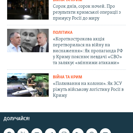
ВІЙНА ТА КРИМ
Сорок днів, сорок ночей. Про
результати кримської операції з
примусу Росії до миру
ПОЛІТИКА
«Короткострокова акція
перетворилася на війну на
виснаження»: Як пропаганда РФ
у Криму пояснює невдачі «СВО»
та залякує «мінними атаками»
ВІЙНА ТА КРИМ
«Полювання на колони». Як ЗСУ
ріжуть військову логістику Росії в
Криму
ДОЛУЧАЙСЯ!