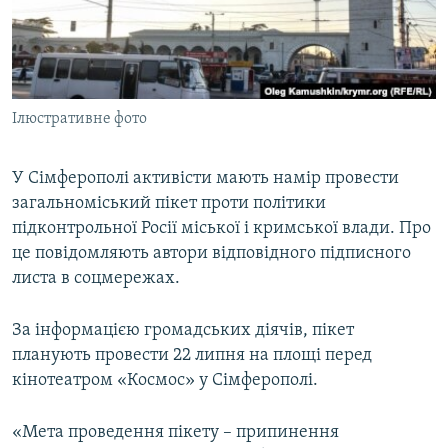
ВІДЕОУРОКИ «ELIFBE»
Русский
СВІДЧЕННЯ ОКУПАЦІЇ
Qırımtatar
УКРАЇНСЬКА ПРОБЛЕМА КРИМУ
Ілюстративне фото
ДОЛУЧАЙСЯ!
ІНФОГРАФІКА
У Сімферополі активісти мають намір провести
загальноміський пікет проти політики
Усі сайти RFE/RL
підконтрольної Росії міської і кримської влади. Про
це повідомляють автори відповідного підписного
листа в соцмережах.
За інформацією громадських діячів, пікет
планують провести 22 липня на площі перед
кінотеатром «Космос» у Сімферополі.
«Мета проведення пікету – припинення