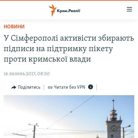
Доступність
посилання
Перейти
НОВИНИ
до
НОВИНИ
У Сімферополі активісти збирають
основного
ВОДА.КРИМ
матеріалу
підписи на підтримку пікету
ВІДЕО ТА ФОТО
Перейти
проти кримської влади
до
ПОЛІТИКА
основної
16 липень 2017, 08:50
БЛОГИ
навігації
Перейти
Поділитись
Читати без VPN
ПОГЛЯД
до
ІНТЕРВ'Ю
пошуку
ВСЕ ЗА ДЕНЬ
СПЕЦПРОЕКТИ
ЯК ОБІЙТИ БЛОКУВАННЯ
ДЕПОРТАЦІЯ