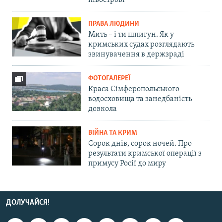
півострові
ПРАВА ЛЮДИНИ
Мить – і ти шпигун. Як у
кримських судах розглядають
звинувачення в держзраді
ФОТОГАЛЕРЕЇ
Краса Сімферопольського
водосховища та занедбаність
довкола
ВІЙНА ТА КРИМ
Сорок днів, сорок ночей. Про
результати кримської операції з
примусу Росії до миру
ДОЛУЧАЙСЯ!