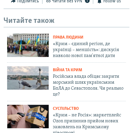
Поділитись
Читати без VPN
Follow us
Читайте також
ПРАВА ЛЮДИНИ
«Крим – єдиний регіон, де
українці – меншість»: дискусія
навколо нової пам'ятної дати
ВІЙНА ТА КРИМ
Російська влада обіцяє закрити
морський шлях українським
БпЛА до Севастополя. Чи реально
це?
СУСПІЛЬСТВО
«Крим – не Росія»: маркетплейс
Ozon припинив прийом нових
замовлень на Кримському