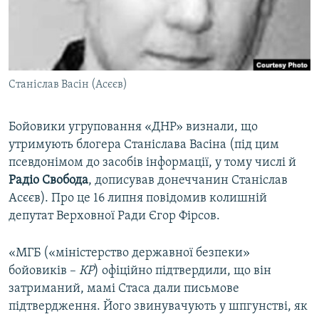
ВІДЕОУРОКИ «ELIFBE»
Русский
СВІДЧЕННЯ ОКУПАЦІЇ
Qırımtatar
УКРАЇНСЬКА ПРОБЛЕМА КРИМУ
Станіслав Васін (Асєєв)
ДОЛУЧАЙСЯ!
ІНФОГРАФІКА
Бойовики угруповання «ДНР» визнали, що
утримують блогера Станіслава Васіна (під цим
Усі сайти RFE/RL
псевдонімом до засобів інформації, у тому числі й
Радіо Свобода
, дописував донеччанин Станіслав
Асєєв). Про це 16 липня повідомив колишній
депутат Верховної Ради Єгор Фірсов.
«МГБ («міністерство державної безпеки»
бойовиків –
КР
) офіційно підтвердили, що він
затриманий, мамі Стаса дали письмове
підтвердження. Його звинувачують у шпгунстві, як