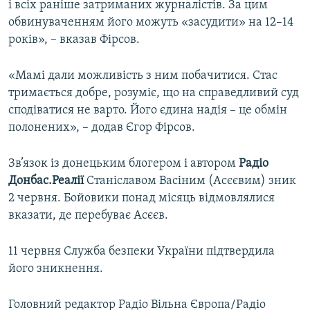
і всіх раніше затриманих журналістів. За цим
обвинуваченням його можуть «засудити» на 12–14
років», – вказав Фірсов.
«Мамі дали можливість з ним побачитися. Стас
тримається добре, розуміє, що на справедливий суд
сподіватися не варто. Його єдина надія – це обмін
полонених», – додав Єгор Фірсов.
Зв’язок із донецьким блогером і автором
Радіо
Донбас.Реалії
Станіславом Васіним (Асєєвим) зник
2 червня. Бойовики понад місяць відмовлялися
вказати, де перебуває Асєєв.
11 червня Служба безпеки України підтвердила
його зникнення.
Головний редактор Радіо Вільна Європа/Радіо