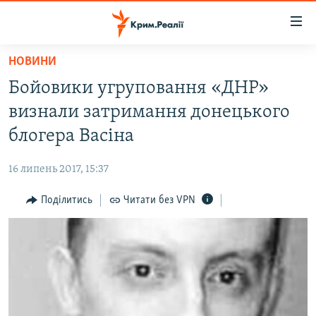
Доступність
посилання
Перейти
НОВИНИ
до
НОВИНИ
Бойовики угруповання «ДНР»
основного
ВОДА.КРИМ
матеріалу
визнали затримання донецького
ВІДЕО ТА ФОТО
Перейти
блогера Васіна
до
ПОЛІТИКА
основної
16 липень 2017, 15:37
БЛОГИ
навігації
Перейти
Поділитись
Читати без VPN
ПОГЛЯД
до
ІНТЕРВ'Ю
пошуку
ВСЕ ЗА ДЕНЬ
СПЕЦПРОЕКТИ
ЯК ОБІЙТИ БЛОКУВАННЯ
ДЕПОРТАЦІЯ