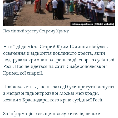
ВІДЕОУРОКИ «ELIFBE»
Русский
СВІДЧЕННЯ ОКУПАЦІЇ
Qırımtatar
УКРАЇНСЬКА ПРОБЛЕМА КРИМУ
Поклінний хрест у Старому Криму
ДОЛУЧАЙСЯ!
ІНФОГРАФІКА
На в'їзді до міста Старий Крим 12 липня відбулося
освячення й відкриття поклінного хреста, який
Усі сайти RFE/RL
подарувала кримчанам грецька діаспора з сусідньої
Росії. Про це йдеться на сайті Сімферопольської і
Кримської єпархії.
Повідомляється, що на заході були присутні депутат
з місцевої підконтрольної Москві міськради,
козаки з Краснодарського краю сусідньої Росії.
За інформацією священнослужителів, це вже