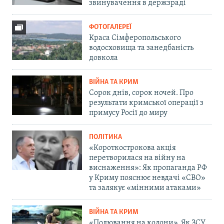
звинувачення в держзраді
ФОТОГАЛЕРЕЇ
Краса Сімферопольського
водосховища та занедбаність
довкола
ВІЙНА ТА КРИМ
Сорок днів, сорок ночей. Про
результати кримської операції з
примусу Росії до миру
ПОЛІТИКА
«Короткострокова акція
перетворилася на війну на
виснаження»: Як пропаганда РФ
у Криму пояснює невдачі «СВО»
та залякує «мінними атаками»
ВІЙНА ТА КРИМ
«Полювання на колони». Як ЗСУ