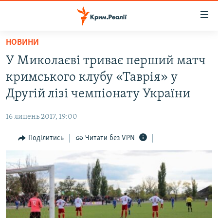
Доступність
посилання
Перейти
НОВИНИ
до
НОВИНИ
У Миколаєві триває перший матч
основного
ВОДА.КРИМ
матеріалу
кримського клубу «Таврія» у
ВІДЕО ТА ФОТО
Перейти
Другій лізі чемпіонату України
до
ПОЛІТИКА
основної
16 липень 2017, 19:00
БЛОГИ
навігації
Перейти
Поділитись
Читати без VPN
ПОГЛЯД
до
ІНТЕРВ'Ю
пошуку
ВСЕ ЗА ДЕНЬ
СПЕЦПРОЕКТИ
ЯК ОБІЙТИ БЛОКУВАННЯ
ДЕПОРТАЦІЯ