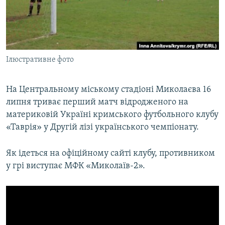
ВІДЕОУРОКИ «ELIFBE»
Русский
СВІДЧЕННЯ ОКУПАЦІЇ
Qırımtatar
УКРАЇНСЬКА ПРОБЛЕМА КРИМУ
Ілюстративне фото
ДОЛУЧАЙСЯ!
ІНФОГРАФІКА
На Центральному міському стадіоні Миколаєва 16
липня триває перший матч відродженого на
Усі сайти RFE/RL
материковій Україні кримського футбольного клубу
«Таврія» у Другій лізі українського чемпіонату.
Як ідеться на офіційному сайті клубу, противником
у грі виступає МФК «Миколаїв-2».