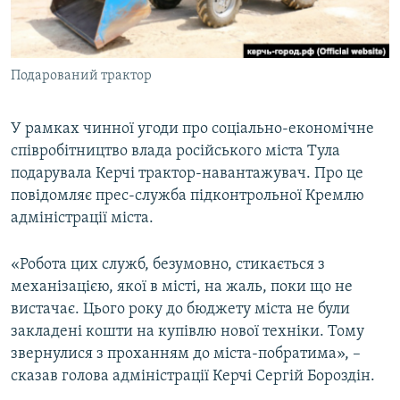
ВІДЕОУРОКИ «ELIFBE»
Русский
СВІДЧЕННЯ ОКУПАЦІЇ
Qırımtatar
Подарований трактор
УКРАЇНСЬКА ПРОБЛЕМА КРИМУ
ДОЛУЧАЙСЯ!
ІНФОГРАФІКА
У рамках чинної угоди про соціально-економічне
співробітництво влада російського міста Тула
подарувала Керчі трактор-навантажувач. Про це
Усі сайти RFE/RL
повідомляє прес-служба підконтрольної Кремлю
адміністрації міста.
«Робота цих служб, безумовно, стикається з
механізацією, якої в місті, на жаль, поки що не
вистачає. Цього року до бюджету міста не були
закладені кошти на купівлю нової техніки. Тому
звернулися з проханням до міста-побратима», –
сказав голова адміністрації Керчі Сергій Бороздін.