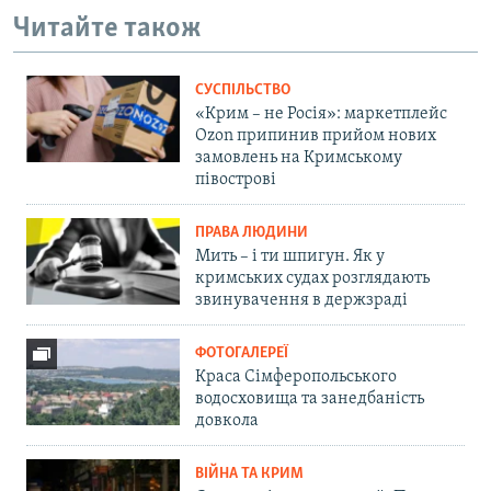
Читайте також
СУСПІЛЬСТВО
«Крим – не Росія»: маркетплейс
Ozon припинив прийом нових
замовлень на Кримському
півострові
ПРАВА ЛЮДИНИ
Мить – і ти шпигун. Як у
кримських судах розглядають
звинувачення в держзраді
ФОТОГАЛЕРЕЇ
Краса Сімферопольського
водосховища та занедбаність
довкола
ВІЙНА ТА КРИМ