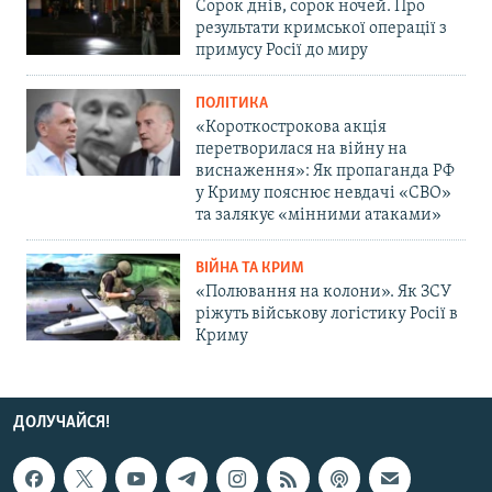
Сорок днів, сорок ночей. Про
результати кримської операції з
примусу Росії до миру
ПОЛІТИКА
«Короткострокова акція
перетворилася на війну на
виснаження»: Як пропаганда РФ
у Криму пояснює невдачі «СВО»
та залякує «мінними атаками»
ВІЙНА ТА КРИМ
«Полювання на колони». Як ЗСУ
ріжуть військову логістику Росії в
Криму
ДОЛУЧАЙСЯ!