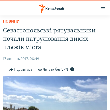
Доступність
посилання
Перейти
НОВИНИ
до
НОВИНИ
Севастопольські рятувальники
основного
ВОДА.КРИМ
матеріалу
почали патрулювання диких
ВІДЕО ТА ФОТО
Перейти
пляжів міста
до
ПОЛІТИКА
основної
17 липень 2017, 08:49
БЛОГИ
навігації
Перейти
Поділитись
Читати без VPN
ПОГЛЯД
до
ІНТЕРВ'Ю
пошуку
ВСЕ ЗА ДЕНЬ
СПЕЦПРОЕКТИ
ЯК ОБІЙТИ БЛОКУВАННЯ
ДЕПОРТАЦІЯ