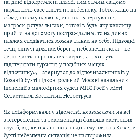
на дикі відокремлені пляжі, тим самим свідомо
наражають своє життя на небезпеку. Тобто, якщо на
обладнаному пляжі здійснюють чергування
матроси-рятувальники, готові в будь-яку хвилину
прийти на допомогу постраждалим, то на диких
пляжах сподіватися можна тільки на себе. Підводні
течії, сипучі ділянки берега, небезпечні скелі – це
лише частина реальних загроз, які можуть
підстерігати туристів у подібних місцях
відпочинку», – звернувся до відпочивальнипків у
Козачій бухті підконтрольний Москві начальник
інспекції з маломірних суден МНС Росії у місті
Севастополі Костянтин Невоструєв.
Як поінформували у відомстві, незважаючи на всі
застереження та рекомендації фахівців екстрених
служб, відпочивальників на дикому пляжі в Козачій
бухті небезпечна ситуація не насторожила.