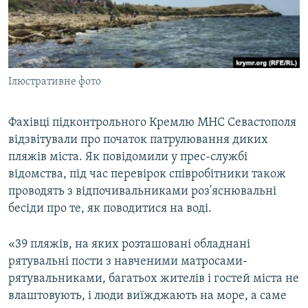
ВІДЕОУРОКИ «ELIFBE»
Русский
СВІДЧЕННЯ ОКУПАЦІЇ
Qırımtatar
УКРАЇНСЬКА ПРОБЛЕМА КРИМУ
Ілюстративне фото
ДОЛУЧАЙСЯ!
ІНФОГРАФІКА
Фахівці підконтрольного Кремлю МНС Севастополя
відзвітували про початок патрулювання диких
Усі сайти RFE/RL
пляжів міста. Як повідомили у прес-службі
відомства, під час перевірок співробітники також
проводять з відпочивальниками роз'яснювальні
бесіди про те, як поводитися на воді.
«39 пляжів, на яких розташовані обладнані
рятувальні пости з навченими матросами-
рятувальниками, багатьох жителів і гостей міста не
влаштовують, і люди виїжджають на море, а саме