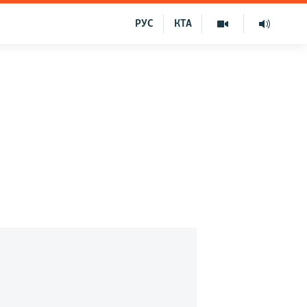
РУС
КТА