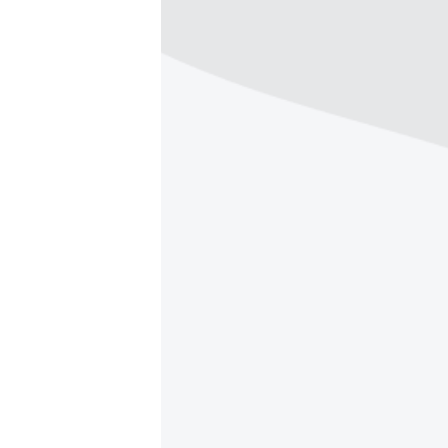
ВІДЕОУРОКИ «ELIFBE»
СВІДЧЕННЯ ОКУПАЦІЇ
УКРАЇНСЬКА ПРОБЛЕМА КРИМУ
ІНФОГРАФІКА