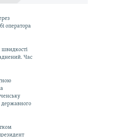
ерез
бі оператора
я швидкості
ладнений. Час
ртною
За
рченську
і державного
атком
 президент