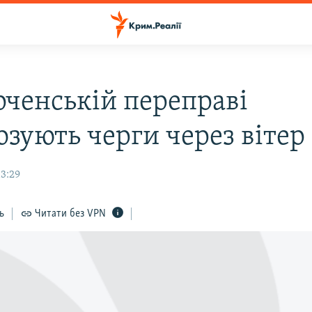
рченській переправі
озують черги через вітер
13:29
ь
Читати без VPN