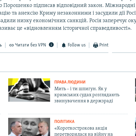
о Порошенко підписав відповідний закон. Міжнародні 
цію та анексію Криму незаконними і засудили дії Росі
вадили низку економічних санкцій. Росія заперечує ок
називає це «відновленням історичної справедливості».
ь
Читати без VPN
Follow us
Print
ПРАВА ЛЮДИНИ
Мить – і ти шпигун. Як у
кримських судах розглядають
звинувачення в держзраді
ПОЛІТИКА
«Короткострокова акція
перетворилася на війну на