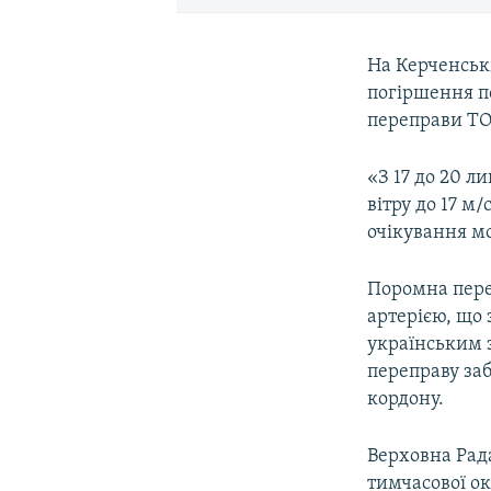
На Керченськ
погіршення п
переправи ТО
«З 17 до 20 л
вітру до 17 м
очікування мо
Поромна пере
артерією, що 
українським 
переправу за
кордону.
Верховна Рада
тимчасової ок