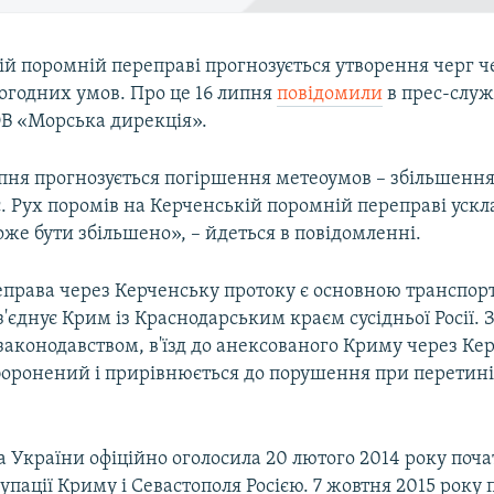
ій поромній переправі прогнозується утворення черг ч
огодних умов. Про це 16 липня
повідомили
в прес-служ
В «Морська дирекція».
ипня прогнозується погіршення метеоумов – збільшенн
/с. Рух поромів на Керченській поромній переправі уск
же бути збільшено», – йдеться в повідомленні.
права через Керченську протоку є основною транспо
з'єднує Крим із Краснодарським краєм сусідньої Росії. 
законодавством, в'їзд до анексованого Криму через Ке
боронений і прирівнюється до порушення при перетин
 України офіційно оголосила 20 лютого 2014 року поч
упації Криму і Севастополя Росією. 7 жовтня 2015 року