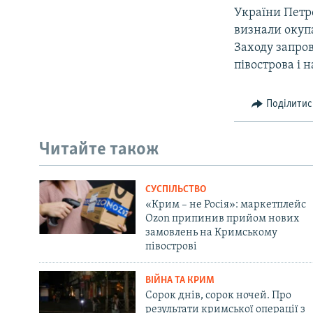
України Петр
визнали окупа
Заходу запро
півострова і 
Поділитис
Читайте також
СУСПІЛЬСТВО
«Крим – не Росія»: маркетплейс
Ozon припинив прийом нових
замовлень на Кримському
півострові
ВІЙНА ТА КРИМ
Сорок днів, сорок ночей. Про
результати кримської операції з