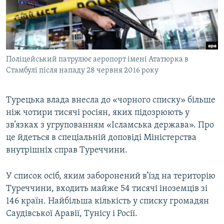
ВІДЕОУРОКИ «ELIFBE»
Русский
СВІДЧЕННЯ ОКУПАЦІЇ
Qırımtatar
УКРАЇНСЬКА ПРОБЛЕМА КРИМУ
Поліцейський патрулює аеропорт імені Ататюрка в
ДОЛУЧАЙСЯ!
ІНФОГРАФІКА
Стамбулі після нападу 28 червня 2016 року
Турецька влада внесла до «чорного списку» більше
Усі сайти RFE/RL
ніж чотири тисячі росіян, яких підозрюють у
зв’язках з угрупованням «Ісламська держава». Про
це йдеться в спеціальній доповіді Міністерства
внутрішніх справ Туреччини.
У список осіб, яким заборонений в’їзд на територію
Туреччини, входить майже 54 тисячі іноземців зі
146 країн. Найбільша кількість у списку громадян
Саудівської Аравії, Тунісу і Росії.