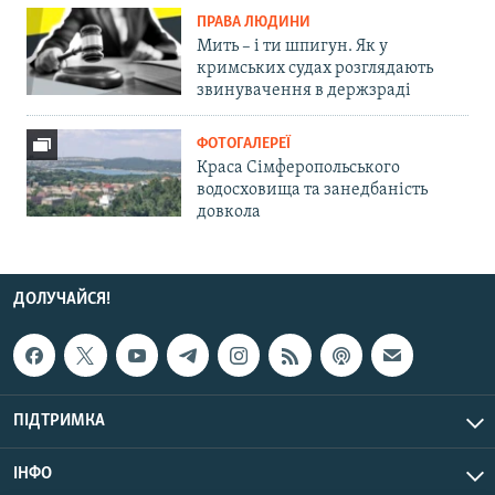
ПРАВА ЛЮДИНИ
Мить – і ти шпигун. Як у
кримських судах розглядають
звинувачення в держзраді
ФОТОГАЛЕРЕЇ
Краса Сімферопольського
водосховища та занедбаність
довкола
ДОЛУЧАЙСЯ!
ПІДТРИМКА
ІНФО