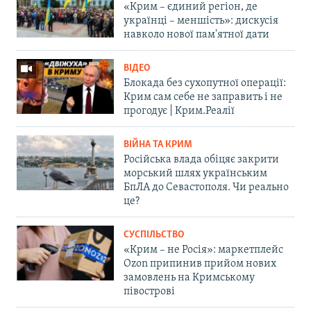
«Крим – єдиний регіон, де
українці – меншість»: дискусія
навколо нової пам'ятної дати
ВІДЕО
Блокада без сухопутної операції:
Крим сам себе не заправить і не
прогодує | Крим.Реалії
ВІЙНА ТА КРИМ
Російська влада обіцяє закрити
морський шлях українським
БпЛА до Севастополя. Чи реально
це?
СУСПІЛЬСТВО
«Крим – не Росія»: маркетплейс
Ozon припинив прийом нових
замовлень на Кримському
півострові