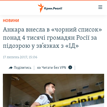
Доступність
посилання
Перейти
НОВИНИ
до
НОВИНИ
Анкара внесла в «чорний список»
основного
ВОДА.КРИМ
матеріалу
понад 4 тисячі громадян Росії за
ВІДЕО ТА ФОТО
Перейти
підозрою у зв’язках з «ІД»
до
ПОЛІТИКА
основної
17 липень 2017, 15:06
БЛОГИ
навігації
Перейти
Поділитись
Читати без VPN
ПОГЛЯД
до
ІНТЕРВ'Ю
пошуку
ВСЕ ЗА ДЕНЬ
СПЕЦПРОЕКТИ
ЯК ОБІЙТИ БЛОКУВАННЯ
ДЕПОРТАЦІЯ