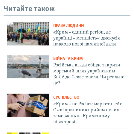
Читайте також
ПРАВА ЛЮДИНИ
«Крим – єдиний регіон, де
українці – меншість»: дискусія
навколо нової пам'ятної дати
ВІЙНА ТА КРИМ
Російська влада обіцяє закрити
морський шлях українським
БпЛА до Севастополя. Чи реально
це?
СУСПІЛЬСТВО
«Крим – не Росія»: маркетплейс
Ozon припинив прийом нових
замовлень на Кримському
півострові