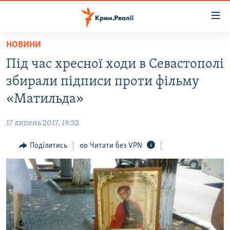
Доступність
посилання
Перейти
НОВИНИ
до
НОВИНИ
Під час хресної ходи в Севастополі
основного
ВОДА.КРИМ
матеріалу
збирали підписи проти фільму
ВІДЕО ТА ФОТО
Перейти
«Матильда»
до
ПОЛІТИКА
основної
17 липень 2017, 19:32
БЛОГИ
навігації
Перейти
Поділитись
Читати без VPN
ПОГЛЯД
до
ІНТЕРВ'Ю
пошуку
ВСЕ ЗА ДЕНЬ
СПЕЦПРОЕКТИ
ЯК ОБІЙТИ БЛОКУВАННЯ
ДЕПОРТАЦІЯ