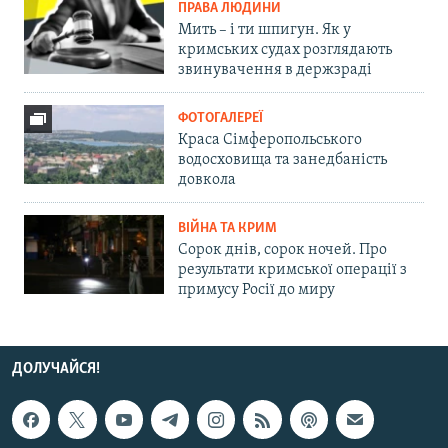
ПРАВА ЛЮДИНИ
Мить – і ти шпигун. Як у
кримських судах розглядають
звинувачення в держзраді
ФОТОГАЛЕРЕЇ
Краса Сімферопольського
водосховища та занедбаність
довкола
ВІЙНА ТА КРИМ
Сорок днів, сорок ночей. Про
результати кримської операції з
примусу Росії до миру
ДОЛУЧАЙСЯ!