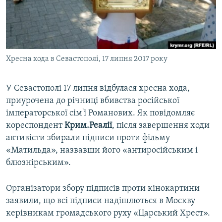
ВІДЕОУРОКИ «ELIFBE»
Русский
СВІДЧЕННЯ ОКУПАЦІЇ
Qırımtatar
УКРАЇНСЬКА ПРОБЛЕМА КРИМУ
Хресна хода в Севастополі, 17 липня 2017 року
ДОЛУЧАЙСЯ!
ІНФОГРАФІКА
У Севастополі 17 липня відбулася хресна хода,
приурочена до річниці вбивства російської
Усі сайти RFE/RL
імператорської сім'ї Романових. Як повідомляє
кореспондент
Крим.Реалії
, після завершення ходи
активісти збирали підписи проти фільму
«Матильда», назвавши його «антиросійським і
блюзнірським».
Організатори збору підписів проти кінокартини
заявили, що всі підписи надішлються в Москву
керівникам громадського руху «Царський Хрест».