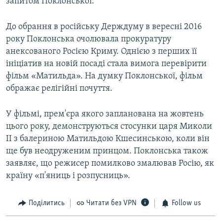
запитом Поклонської.
До обрання в російську Держдуму в вересні 2016
року Поклонська очолювала прокуратуру
анексованого Росією Криму. Однією з перших її
ініціатив на новій посаді стала вимога перевірити
фільм «Матильда». На думку Поклонської, фільм
ображає релігійні почуття.
У фільмі, прем'єра якого запланована на жовтень
цього року, демонструються стосунки царя Миколи
II з балериною Матильдою Кшесинською, коли він
ще був неодруженим принцом. Поклонська також
заявляє, що режисер помилково змалював Росію, як
країну «п'яниць і розпусниць».
Поділитись
Читати без VPN
Follow us