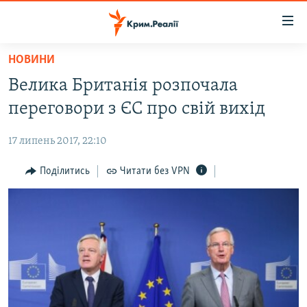
Доступність
посилання
Перейти
НОВИНИ
до
НОВИНИ
Велика Британія розпочала
основного
ВОДА.КРИМ
матеріалу
переговори з ЄС про свій вихід
ВІДЕО ТА ФОТО
Перейти
до
17 липень 2017, 22:10
ПОЛІТИКА
основної
БЛОГИ
Поділитись
Читати без VPN
навігації
Перейти
ПОГЛЯД
до
ІНТЕРВ'Ю
пошуку
ВСЕ ЗА ДЕНЬ
СПЕЦПРОЕКТИ
ЯК ОБІЙТИ БЛОКУВАННЯ
ДЕПОРТАЦІЯ