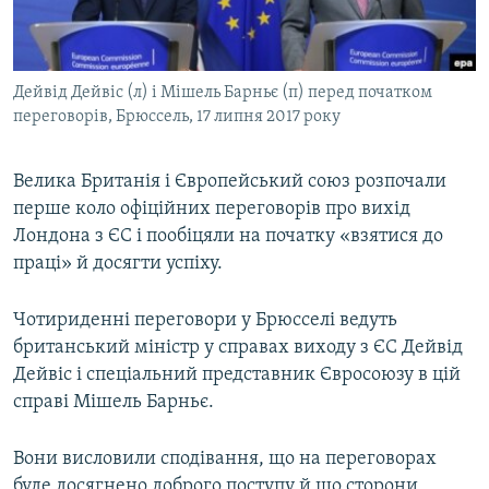
ВІДЕОУРОКИ «ELIFBE»
Русский
СВІДЧЕННЯ ОКУПАЦІЇ
Qırımtatar
Дейвід Дейвіс (л) і Мішель Барньє (п) перед початком
УКРАЇНСЬКА ПРОБЛЕМА КРИМУ
переговорів, Брюссель, 17 липня 2017 року
ДОЛУЧАЙСЯ!
ІНФОГРАФІКА
Велика Британія і Європейський союз розпочали
перше коло офіційних переговорів про вихід
Лондона з ЄС і пообіцяли на початку «взятися до
Усі сайти RFE/RL
праці» й досягти успіху.
Чотириденні переговори у Брюсселі ведуть
британський міністр у справах виходу з ЄС Дейвід
Дейвіс і спеціальний представник Євросоюзу в цій
справі Мішель Барньє.
Вони висловили сподівання, що на переговорах
буде досягнено доброго поступу й що сторони