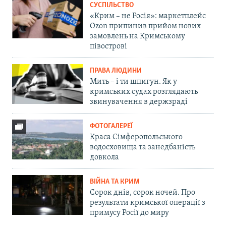
СУСПІЛЬСТВО
«Крим – не Росія»: маркетплейс
Ozon припинив прийом нових
замовлень на Кримському
півострові
ПРАВА ЛЮДИНИ
Мить – і ти шпигун. Як у
кримських судах розглядають
звинувачення в держзраді
ФОТОГАЛЕРЕЇ
Краса Сімферопольського
водосховища та занедбаність
довкола
ВІЙНА ТА КРИМ
Сорок днів, сорок ночей. Про
результати кримської операції з
примусу Росії до миру