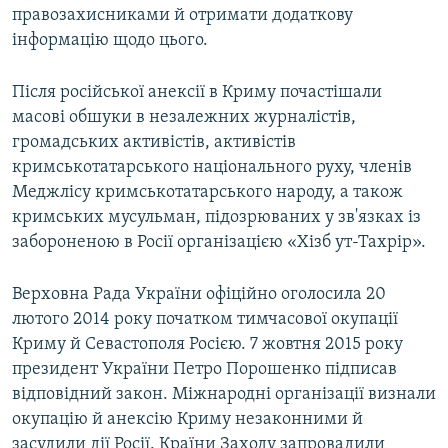
правозахисниками й отримати додаткову
інформацію щодо цього.
Після російської анексії в Криму почастішали
масові обшуки в незалежних журналістів,
громадських активістів, активістів
кримськотатарського національного руху, членів
Меджлісу кримськотатарського народу, а також
кримських мусульман, підозрюваних у зв'язках із
забороненою в Росії організацією «Хізб ут-Тахрір».
Верховна Рада України офіційно оголосила 20
лютого 2014 року початком тимчасової окупації
Криму й Севастополя Росією. 7 жовтня 2015 року
президент України Петро Порошенко підписав
відповідний закон. Міжнародні організації визнали
окупацію й анексію Криму незаконними й
засудили дії Росії. Країни Заходу запровадили