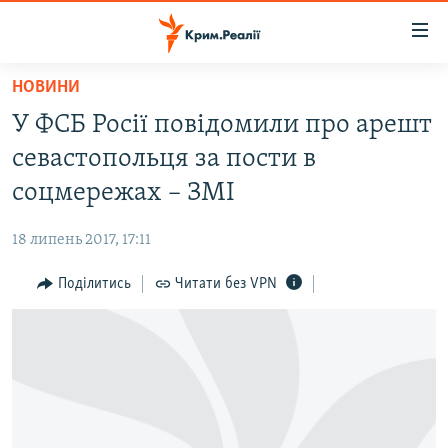
Доступність
посилання
Перейти
НОВИНИ
до
НОВИНИ
У ФСБ Росії повідомили про арешт
основного
ВОДА.КРИМ
матеріалу
севастопольця за пости в
ВІДЕО ТА ФОТО
Перейти
соцмережах – ЗМІ
до
ПОЛІТИКА
основної
18 липень 2017, 17:11
БЛОГИ
навігації
Перейти
Поділитись
Читати без VPN
ПОГЛЯД
до
ІНТЕРВ'Ю
пошуку
ВСЕ ЗА ДЕНЬ
СПЕЦПРОЕКТИ
ЯК ОБІЙТИ БЛОКУВАННЯ
ДЕПОРТАЦІЯ