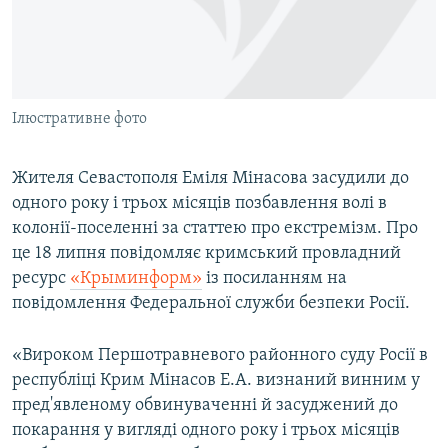
ВІДЕОУРОКИ «ELIFBE»
Русский
СВІДЧЕННЯ ОКУПАЦІЇ
Qırımtatar
УКРАЇНСЬКА ПРОБЛЕМА КРИМУ
Ілюстративне фото
ДОЛУЧАЙСЯ!
ІНФОГРАФІКА
Жителя Севастополя Еміля Мінасова засудили до
одного року і трьох місяців позбавлення волі в
Усі сайти RFE/RL
колонії-поселенні за статтею про екстремізм. Про
це 18 липня повідомляє кримський провладний
ресурс
«Крыминформ»
із посиланням на
повідомлення Федеральної служби безпеки Росії.
«Вироком Першотравневого районного суду Росії в
республіці Крим Мінасов Е.А. визнаний винним у
пред'явленому обвинуваченні й засуджений до
покарання у вигляді одного року і трьох місяців