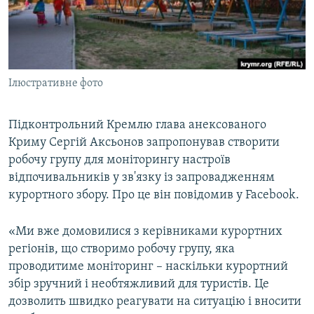
ВІДЕОУРОКИ «ELIFBE»
Русский
СВІДЧЕННЯ ОКУПАЦІЇ
Qırımtatar
УКРАЇНСЬКА ПРОБЛЕМА КРИМУ
Ілюстративне фото
ДОЛУЧАЙСЯ!
ІНФОГРАФІКА
Підконтрольний Кремлю глава анексованого
Криму Сергій Аксьонов запропонував створити
Усі сайти RFE/RL
робочу групу для моніторингу настроїв
відпочивальників у зв'язку із запровадженням
курортного збору. Про це він повідомив у Facebook.
«Ми вже домовилися з керівниками курортних
регіонів, що створимо робочу групу, яка
проводитиме моніторинг – наскільки курортний
збір зручний і необтяжливий для туристів. Це
дозволить швидко реагувати на ситуацію і вносити