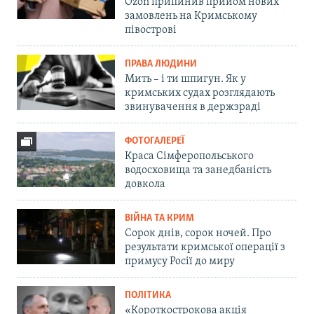
Ozon припинив прийом нових
замовлень на Кримському
півострові
ПРАВА ЛЮДИНИ
Мить – і ти шпигун. Як у
кримських судах розглядають
звинувачення в держзраді
ФОТОГАЛЕРЕЇ
Краса Сімферопольського
водосховища та занедбаність
довкола
ВІЙНА ТА КРИМ
Сорок днів, сорок ночей. Про
результати кримської операції з
примусу Росії до миру
ПОЛІТИКА
«Короткострокова акція